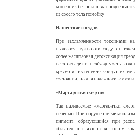
кишечник без остановки подвергаетс
из своего тела помойку.
Нашествие сосудов
При захламленности токсинами наш
пылесосу, нужно отовсюду эти токси
более масштабная детоксикация требу
него отпадет и необходимость разви
краснота постепенно сойдут на не
состоянии, но для надежного эффекта
«Маргаритки смерти»
Так называемые «маргаритки смерт
печенью. При нарушении метаболизма
пигмент, образующийся при распа
обязательно связано с возрастом, ка