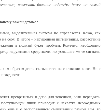
организма, возлагать большие надежды даже на самый
очему важен детокс?
нами, выделительная система не справляется. Кожа, как
 на себя. В итоге – нарушенная пигментация, разрастание
дражения и полный букет проблем. Конечно, необходимо
ериод наружными средствами, но услышьте же ее сигналы
каким образом диета сказывается на состоянии кожи. Не с
наглядности.
ожет превратиться в депо для токсинов, если переедать.
о поступающей пищи приводит к нехватке необходимых
 речь еще и о беспорядочном смешивании разной еды, то