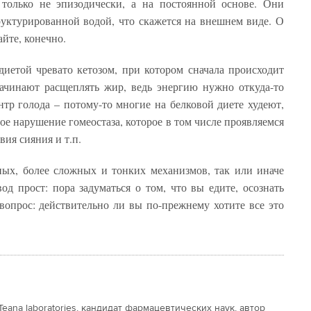
только не эпизодически, а на постоянной основе. Они
руктурированной водой, что скажется на внешнем виде. О
айте, конечно.
иетой чревато кетозом, при котором сначала происходит
начинают расщеплять жир, ведь энергию нужно откуда-то
ентр голода – потому-то многие на белковой диете худеют,
ное нарушение гомеостаза, которое в том числе проявляемся
вия сияния и т.п.
ных, более сложных и тонких механизмов, так или иначе
 прост: пора задуматься о том, что вы едите, осознать
 вопрос: действительно ли вы по-прежнему хотите все это
ana laboratories, кандидат фармацевтических наук, автор