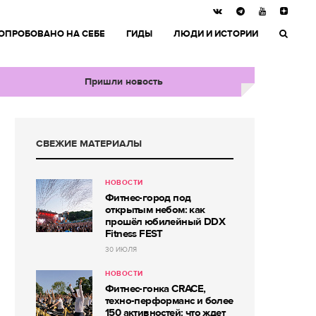
ОПРОБОВАНО НА СЕБЕ
ГИДЫ
ЛЮДИ И ИСТОРИИ
Пришли новость
СВЕЖИЕ МАТЕРИАЛЫ
НОВОСТИ
Фитнес-город под
открытым небом: как
прошёл юбилейный DDX
Fitness FEST
30 ИЮЛЯ
НОВОСТИ
Фитнес-гонка CRACE,
техно-перформанс и более
150 активностей: что ждет