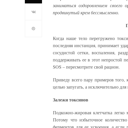
заниматься оздоровлением своего 
продвинутый крем бессмысленно.
П
Когда наше тело перегружено токси
последняя инстанция, принимает удар
сосудистой сетки, воспаления, раз
поддерживать ее в этот непростой п
SOS – пересмотрите свой рацион.
Приведу всего пару примеров того, 
целью запугать, а исключительно для 
Залежи токсинов
Подкожно-жировая клетчатка легко м
Потому что избыточное количеств
ферментов для ее усвоения, а если