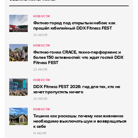
НОВОСТИ
Фитнес-город под открытым небом: как
прошёл юбилейный DDX Fitness FEST
30 ИЮЛЯ
НОВОСТИ
Фитнес-гонка CRACE, техно-перформанс и
более 150 активностей: что ждет гостей DDX
Fitness FEST
23 ИЮЛЯ
НОВОСТИ
DDX Fitness FEST 2026: гид для тех, кто не
хочет пропустить ничего
20 ИЮЛЯ
НОВОСТИ
Тишина как роскошь: почему нам жизненно
необходимо выключать шум и возвращаться
к себе
14 ИЮЛЯ