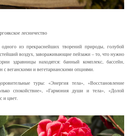
ургоякское лесничество
у одного из прекраснейших творений природы, голубой
истейший воздух, завораживающие пейзажи – то, что нужно
ории здравницы находятся: банный комплекс, бассейн,
ран с веганскими и вегетарианскими опциями.
оровительные туры: «Энергия тела», «Восстановление
олько спокойствие», «Гармония души и тела», «Долой
 и цвет.