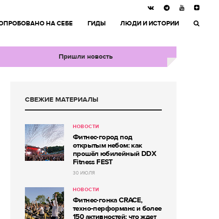
ОПРОБОВАНО НА СЕБЕ
ГИДЫ
ЛЮДИ И ИСТОРИИ
Пришли новость
СВЕЖИЕ МАТЕРИАЛЫ
НОВОСТИ
Фитнес-город под
открытым небом: как
прошёл юбилейный DDX
Fitness FEST
30 ИЮЛЯ
НОВОСТИ
Фитнес-гонка CRACE,
техно-перформанс и более
150 активностей: что ждет