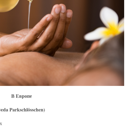
В Европе
veda Parkschlösschen)
ах