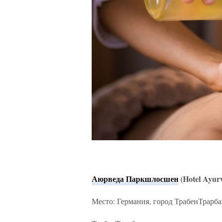
Аюрведа Паркшлосшен
(Hotel Ayur
Место: Германия, город Трабен­Трарб