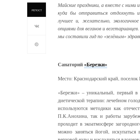
Майские праздники, а вместе с ними и
РЕПОСТ
куда бы отправиться отдохнуть и 
лучшее и, желательно, экологично
опциями для веганов и вегетарианцев.
мы составили гид по «зелёным» здрав
Санаторий
«Березки»
Место: Краснодарский край, поселок 
«Березки» – уникальный, первый в 
диетической терапии: лечебном голод
используются методики как отечес
П.К.Анохина, так и работы заруб
проходит в экоатмосфере загородно
можно заняться йогой, искупаться 
верховой езды и насладиться вдохно