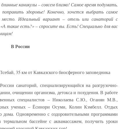
 длинные каникулы – совсем близко! Самое время подумать,
поправить здоровье! Конечно, хочется выбрать самое
е место. Идеальный вариант – отель или санаторий с
 «А такие есть?» – спросите вы. Есть! Специально для вас
ницам!
В России
Псебай, 35 км от Кавказского биосферного заповедника
России санаторий, специализирующийся на разгрузочно-
ании, очищении организма, детокса и похудения. В работе
твенных специалистов – Николаева С.Ю., Оганян М.В.,
ежных ученых – Ёсинори Осуми, Колин Кэмбелл. Отдых
го дома. Одновременно с оздоровительными программами
в термальном бассейне с аквамассажем, получить уроки
вляющей красотой Кавказских гор!