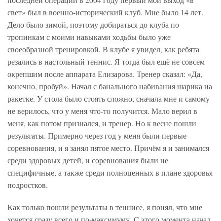
свет» был в военно-исторический клуб. Мне было 14 лет.
Дело было зимой, поэтому добираться до клуба по
тропинкам с моими навыками ходьбы было уже
своеобразной тренировкой. В клубе я увидел, как ребята
резались в настольный теннис. Я тогда был ещё не совсем
окрепшим после аппарата Елизарова. Тренер сказал: «Да,
конечно, пробуй». Начал с банального набивания шарика на
ракетке. У стола было стоять сложно, сначала мне и самому
не верилось, что у меня что-то получится. Мало верил в
меня, как потом признался, и тренер. Но к весне пошли
результаты. Примерно через год у меня были первые
соревнования, и я занял пятое место. Причём я и занимался
среди здоровых детей, и соревнования были не
специфичные, а также среди полноценных в плане здоровья
подростков.
Как только пошли результаты в теннисе, я понял, что мне
хочется сразу всего и по-максимуму. С этого момента начал