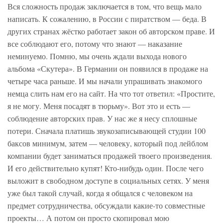
Вся сложность продаж заключается в том, что вещь мало
написать. К сожалению, в России с пиратством — беда. В
других странах жёстко работает закон об авторском праве. И
все соблюдают его, потому что знают — наказание
неминуемо. Помню, мы очень ждали выхода нового
альбома «Скутера». В Германии он появился в продаже на
четыре часа раньше. И мы начали упрашивать знакомого
немца слить нам его на сайт. На что тот ответил: «Простите,
я не могу. Меня посадят в тюрьму». Вот это и есть —
соблюдение авторских прав. У нас же я несу сплошные
потери. Сначала платишь звукозаписывающей студии 100
баксов минимум, затем — человеку, который под лейблом
компании будет заниматься продажей твоего произведения.
И его действительно купят! Кто-нибудь один. После чего
выложит в свободном доступе в социальных сетях. У меня
уже был такой случай, когда я общался с человеком на
предмет сотрудничества, обсуждали какие-то совместные
проекты… А потом он просто скопировал мою