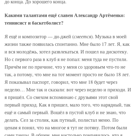
до конца. До хорошего конца.
Какими талантами ещё славен Александр Артёменко:
теннисист и баскетболист?
Я ещё и композитор — ди-джей (
смеется
). Музыка в моей
жизни также появилась спонтанно. Мне было 17 лет. Я, как
и вся молодёжь, хотел развлекаться. И пошел на дискотеку.
Но с первого раза в клуб я не попал: меня туда не пустили.
Причём не по причине, что у меня со здоровьем что-то не
так, а потому, что мне на тот момент просто не было 18 лет.
Я показывал паспорт, говорил, что мне 18 будет через
неделю… Мне так и сказали: вот через неделю и приходи. И
я пришёл. Со смехом вспоминаю с друзьями этот свой
первый приход. Как я пришел, мало того, что нарядный, так
ещё и самый первый. Вошёл в пустой клуб и не знаю, что
делать. Сел за столик, как путный, полистал меню. По
ценам я понял, что на многое я тут не потяну. Потом были
сами танцы. В общем, мне настолько понравилось, что я