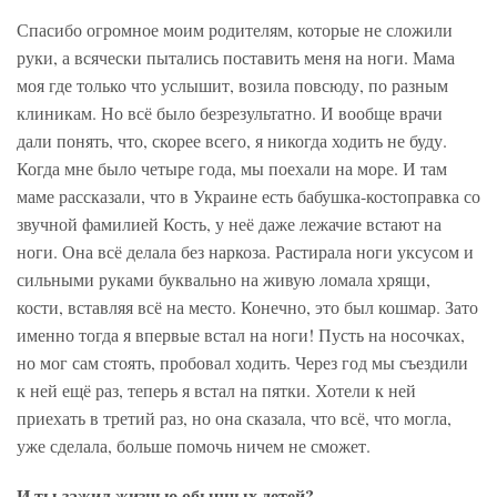
Спасибо огромное моим родителям, которые не сложили
руки, а всячески пытались поставить меня на ноги. Мама
моя где только что услышит, возила повсюду, по разным
клиникам. Но всё было безрезультатно. И вообще врачи
дали понять, что, скорее всего, я никогда ходить не буду.
Когда мне было четыре года, мы поехали на море. И там
маме рассказали, что в Украине есть бабушка-костоправка со
звучной фамилией Кость, у неё даже лежачие встают на
ноги. Она всё делала без наркоза. Растирала ноги уксусом и
сильными руками буквально на живую ломала хрящи,
кости, вставляя всё на место. Конечно, это был кошмар. Зато
именно тогда я впервые встал на ноги! Пусть на носочках,
но мог сам стоять, пробовал ходить. Через год мы съездили
к ней ещё раз, теперь я встал на пятки. Хотели к ней
приехать в третий раз, но она сказала, что всё, что могла,
уже сделала, больше помочь ничем не сможет.
И ты зажил жизнью обычных детей?