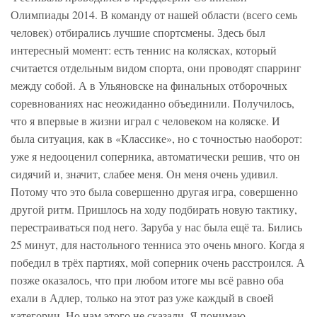
Олимпиады 2014. В команду от нашей области (всего семь
человек) отбирались лучшие спортсмены. Здесь был
интересный момент: есть теннис на колясках, который
считается отдельным видом спорта, они проводят спарринг
между собой. А в Ульяновске на финальных отборочных
соревнованиях нас неожиданно объединили. Получилось,
что я впервые в жизни играл с человеком на коляске. И
была ситуация, как в «Классике», но с точностью наоборот:
уже я недооценил соперника, автоматически решив, что он
сидячий и, значит, слабее меня. Он меня очень удивил.
Потому что это была совершенно другая игра, совершенно
другой ритм. Пришлось на ходу подбирать новую тактику,
перестраиваться под него. Заруба у нас была ещё та. Бились
25 минут, для настольного тенниса это очень много. Когда я
победил в трёх партиях, мой соперник очень расстроился. А
позже оказалось, что при любом итоге мы всё равно оба
ехали в Адлер, только на этот раз уже каждый в своей
категории. Но нам этого не сказали. Я понимаю