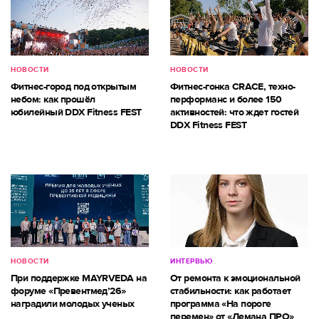
НОВОСТИ
НОВОСТИ
Фитнес-город под открытым
Фитнес-гонка CRACE, техно-
небом: как прошёл
перформанс и более 150
юбилейный DDX Fitness FEST
активностей: что ждет гостей
DDX Fitness FEST
НОВОСТИ
ИНТЕРВЬЮ
При поддержке MAYRVEDA на
От ремонта к эмоциональной
форуме «Превентмед’26»
стабильности: как работает
наградили молодых ученых
программа «На пороге
перемен» от «Лемана ПРО»