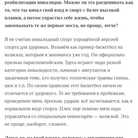
реабилитации инвалидов. Можно ли это расценивать как
то, что ты начал свой вход в спорт с более высокой
планки, а потом упростил себе жизнь, чтобы
завоевывать те же первые места, но проще, легче?
Я не считаю инвалидный спорт упрощённой версией
спорта для здоровых. Возьмём как пример баскетбол на
колясках, которым я занимаюсь уже год. Он официально
признан параолимпийским. Здесь играют люди разной
категории инвалидности, начиная с ампутантов и
заканчивая теми, кто получил технические травмы спины,
шеи и т.п. По своим правилам этот баскетбол ничем не
отличается от здорового. Те же требования к пробежкам,
проведению мяча, броскам, ударам: всё засчитывается, как в
нормальном виде спорта. Плюс ещё помимо мяча надо
управляться со специальным инвентарём — коляской. Это
не проще, наоборот, сложнее.
Легко ли, на твой взгляд, человеку с ограниченными