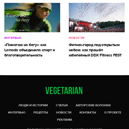
ИНТЕРВЬЮ
НОВОСТИ
«Помогаю на бегу»: как
Фитнес-город под открытым
Lamoda объединила спорт и
небом: как прошёл
благотворительность
юбилейный DDX Fitness FEST
ЛЮДИ И ИСТОРИИ
СТАТЬИ
АВТОРСКИЕ КОЛОНКИ
ИНТЕРВЬЮ
РЕЦЕПТЫ
НОВОСТИ
КОНТАКТЫ
О ПРОЕКТЕ
РЕКЛАМА