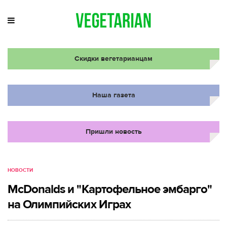
Скидки вегетарианцам
Наша газета
Пришли новость
НОВОСТИ
McDonalds и "Картофельное эмбарго"
на Олимпийских Играх