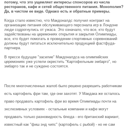
потому, что это ущемляет интересы спонсоров из числа
ресторанов, кафе и сетей общественного питания. Монополия?
Да, в чистом ее виде. Однако есть и обратные примеры.
Когда стало известно, что Макдоналдс получил контракт на
организацию питания обслуживающего персонала игр в Лондоне
люди содрогнулись от ужаса. Это означало, что все, кто будут
задействованы на церемониях открытия и закрытия Олимпиады,
все, кто будет помогать в проведении спортивных соревнований
должны будут питаться исключительно продукцией фастфуда-
партнера.
В прессе будущее "засилие" Макдоналдса на олимпийских
церемониях уже успели окрестить "Картофельным эмбарго", но
эмбарго так и не суждено состоятся.
После многочисленных жалоб было решено разрешить работникам
есть картофель фри там, где они захотят. У Макдака же осталось
право продавать картофель фри во время Олимпиады почти на
экслюзивных условиях - остальные компании и кафе могут
продавать только разновидность блюда - его британский вариант,
известный как "фиш энд чипс" (картофель с рыбой) - но не сам