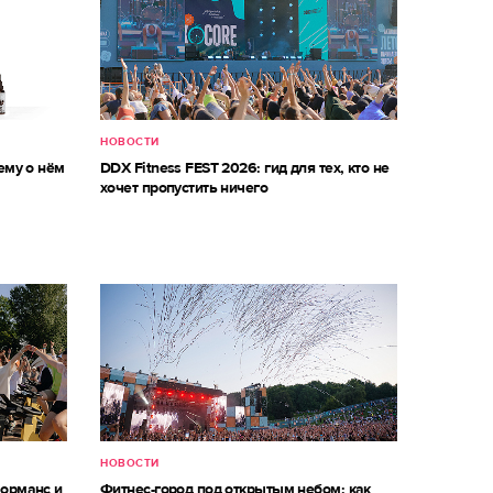
НОВОСТИ
ему о нём
DDX Fitness FEST 2026: гид для тех, кто не
хочет пропустить ничего
НОВОСТИ
форманс и
Фитнес-город под открытым небом: как