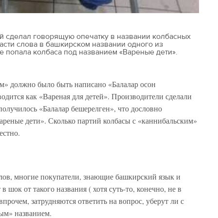
й сделал говорящую опечатку в названии колбасных
части слова в башкирском названии одного из
е попала колбаса под названием «Вареные дети».
ям» должно было быть написано «Балалар осон
водится как «Вареная для детей». Производители сделали
 получилось «Балалар бешерелген», что дословно
ареные дети». Сколько партий колбасы с «каннибальским»
вестно.
лов, многие покупатели, знающие башкирский язык и
 шок от такого названия ( хотя суть-то, конечно, не в
прочем, затрудняются ответить на вопрос, уберут ли с
ным» названием.