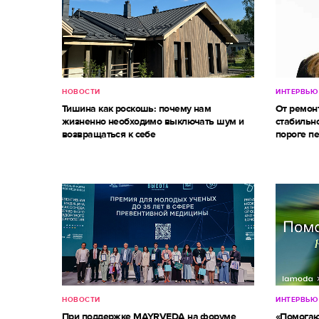
НОВОСТИ
ИНТЕРВЬЮ
Тишина как роскошь: почему нам
От ремон
жизненно необходимо выключать шум и
стабильно
возвращаться к себе
пороге п
НОВОСТИ
ИНТЕРВЬЮ
При поддержке MAYRVEDA на форуме
«Помогаю