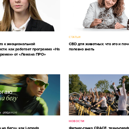
СТАТЬИ
та к эмоциональной
CBD для животных: что это и поч
сти: как работает программа «На
полезно знать
еремен» от «Лемана ПРО»
НОВОСТИ
 на бегу»: как Lamoda
Фитнес-гонка CRACE, техно-пер