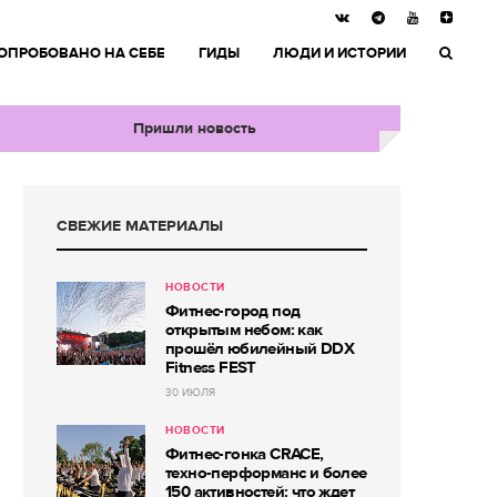
ОПРОБОВАНО НА СЕБЕ
ГИДЫ
ЛЮДИ И ИСТОРИИ
Пришли новость
СВЕЖИЕ МАТЕРИАЛЫ
НОВОСТИ
Фитнес-город под
открытым небом: как
прошёл юбилейный DDX
Fitness FEST
30 ИЮЛЯ
НОВОСТИ
Фитнес-гонка CRACE,
техно-перформанс и более
150 активностей: что ждет