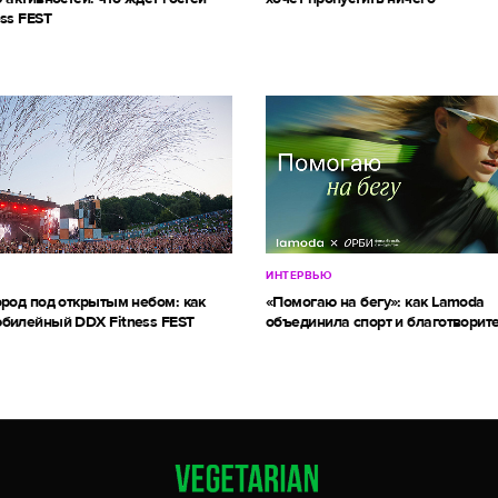
ss FEST
ИНТЕРВЬЮ
ород под открытым небом: как
«Помогаю на бегу»: как Lamoda
билейный DDX Fitness FEST
объединила спорт и благотворит