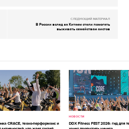
СЛЕДУЮЩИЙ МАТЕРИАЛ
В России вслед за Китаем стали помогать
выживать семействам аистов
НОВОСТИ
онка CRACE, техно-перформанс и
DDX Fitness FEST 2026: гид для те
 активностей: что ждет гостей
хочет пропустить ничего