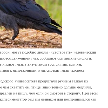
орон, могут подобно людям «чувствовать» человеческий
 даются движением глаз, сообщают британские биологи.
 играют глаза в визуальном восприятии, или как
ьны к направлениям, куда смотрят глаза человека.
рдского Университета предлагали ручным галкам их
 чем схватить ее, птицы значительно дольше медлили,
правлен на пищу, чем если он смотрел в сторону. При этом
а экспериментатор был им незнаком или воспринимался как