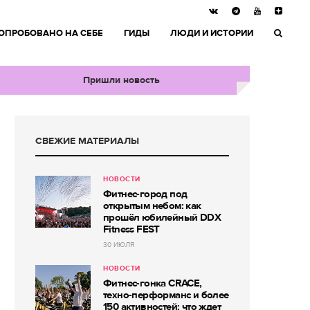
ОПРОБОВАНО НА СЕБЕ
ГИДЫ
ЛЮДИ И ИСТОРИИ
Пришли новость
СВЕЖИЕ МАТЕРИАЛЫ
НОВОСТИ
Фитнес-город под
открытым небом: как
прошёл юбилейный DDX
Fitness FEST
30 ИЮЛЯ
НОВОСТИ
Фитнес-гонка CRACE,
техно-перформанс и более
150 активностей: что ждет