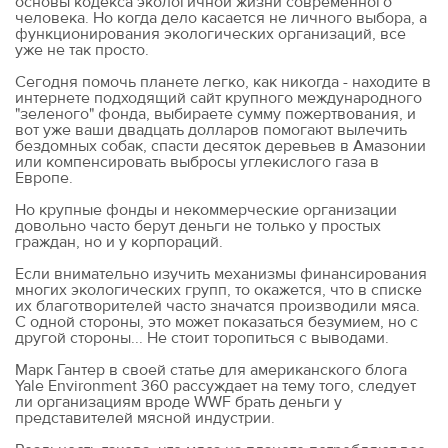
основы кодекса экологичной жизни современного
человека. Но когда дело касается не личного выбора, а
функционирования экологических организаций, все
уже не так просто.
Сегодня помочь планете легко, как никогда - находите в
интернете подходящий сайт крупного международного
"зеленого" фонда, выбираете сумму пожертвования, и
вот уже ваши двадцать долларов помогают вылечить
бездомных собак, спасти десяток деревьев в Амазонии
или компенсировать выбросы углекислого газа в
Европе.
Но крупные фонды и некоммерческие организации
довольно часто берут деньги не только у простых
граждан, но и у корпораций.
Если внимательно изучить механизмы финансирования
многих экологических групп, то окажется, что в списке
их благотворителей часто значатся производили мяса.
С одной стороны, это может показаться безумием, но с
другой стороны... Не стоит торопиться с выводами.
Марк Гантер в своей статье для американского блога
Yale Environment 360 рассуждает на тему того, следует
ли организациям вроде WWF брать деньги у
представителей мясной индустрии.