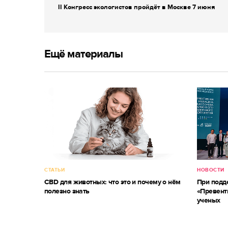
II Конгресс экологистов пройдёт в Москве 7 июня
Ещё материалы
СТАТЬИ
НОВОСТИ
CBD для животных: что это и почему о нём
При под
полезно знать
«Превент
ученых