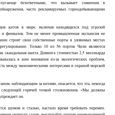
 пугающе безответными, что вызывает сомнения в
 обнаружения, часто рекламируемых горнодобывающими
дов китов в мире, включая находящихся под угрозой
в и финвалов. Тем не менее промышленная экспансия не
ании строят свои собственные порты в уязвимых местах
 регулирование. Только 10 из 56 портов Чили являются
ак скандальная шахта Доминга стоимостью 2,5 миллиарда
зывалась в зоне внимания из-за экологических проблем,
ть между экономическими интересами и охраной морской
ном, наблюдающим за китами, опасается, что эта, некогда
ть следующей горячей точкой столкновения. «Мы должны
упреждает он.
тся шумом и сталью, настало время требовать перемен.
ичения скорости судов, выступайте против промышленной