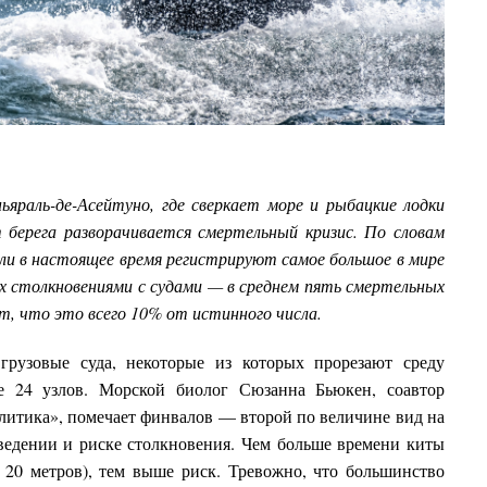
ьяраль-де-Асейтуно, где сверкает море и рыбацкие лодки
 берега разворачивается смертельный кризис. По словам
или в настоящее время регистрируют самое большое в мире
х столкновениями с судами — в среднем пять смертельных
ют, что это всего 10% от истинного числа.
рузовые суда, некоторые из которых прорезают среду
е 24 узлов. Морской биолог Сюзанна Бьюкен, соавтор
литика», помечает финвалов — второй по величине вид на
ведении и риске столкновения. Чем больше времени киты
 20 метров), тем выше риск. Тревожно, что большинство