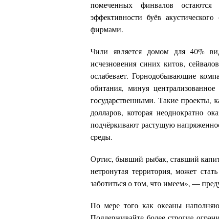
помеченных финвалов остаются
эффективности буёв акустического
фирмами.
Чили является домом для 40% ви
исчезновения синих китов, сейвало
ослабевает. Горнодобывающие комп
обитания, минуя централизованное
государственными. Такие проекты, к
долларов, которая неоднократно ока
подчёркивают растущую напряженнос
среды.
Ортис, бывший рыбак, ставший капита
нетронутая территория, может ста
заботиться о том, что имеем», — пред
По мере того как океаны наполняю
Поддерживайте более строгие огран