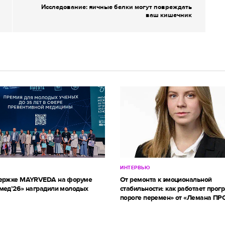
Исследование: яичные белки могут повреждать
ваш кишечник
ИНТЕРВЬЮ
держке MAYRVEDA на форуме
От ремонта к эмоциональной
мед’26» наградили молодых
стабильности: как работает прог
пороге перемен» от «Лемана ПР