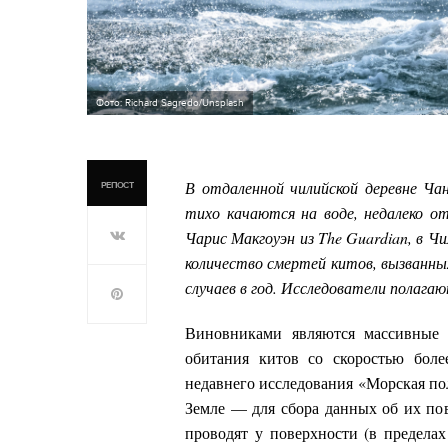
Фото: Richard Sagredo/Unsplash
В отдаленной чилийской деревне Чан
РЕПОСТ
тихо качаются на воде, недалеко от
Чарис Макгоуэн из The Guardian, в Ч
количество смертей китов, вызванны
случаев в год. Исследователи полага
Виновниками являются массивные г
обитания китов со скоростью боле
недавнего исследования «Морская по
Земле — для сбора данных об их по
проводят у поверхности (в пределах