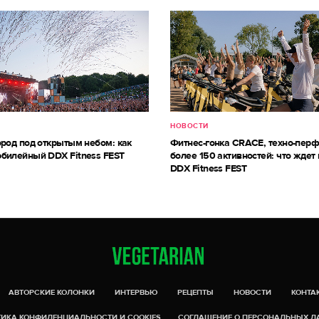
НОВОСТИ
ород под открытым небом: как
Фитнес-гонка CRACE, техно-пер
билейный DDX Fitness FEST
более 150 активностей: что ждет 
DDX Fitness FEST
АВТОРСКИЕ КОЛОНКИ
ИНТЕРВЬЮ
РЕЦЕПТЫ
НОВОСТИ
КОНТА
ИКА КОНФИДЕНЦИАЛЬНОСТИ И COOKIES
СОГЛАШЕНИЕ О ПЕРСОНАЛЬНЫХ 