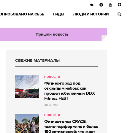
ОПРОБОВАНО НА СЕБЕ
ГИДЫ
ЛЮДИ И ИСТОРИИ
Пришли новость
СВЕЖИЕ МАТЕРИАЛЫ
НОВОСТИ
Фитнес-город под
открытым небом: как
прошёл юбилейный DDX
Fitness FEST
30 ИЮЛЯ
НОВОСТИ
Фитнес-гонка CRACE,
техно-перформанс и более
150 активностей: что ждет