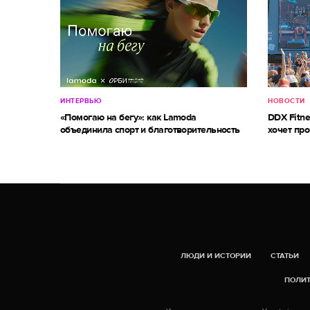
ИНТЕРВЬЮ
НОВОСТИ
«Помогаю на бегу»: как Lamoda
DDX Fitne
объединила спорт и благотворительность
хочет про
ЛЮДИ И ИСТОРИИ
СТАТЬИ
ПОЛИТ