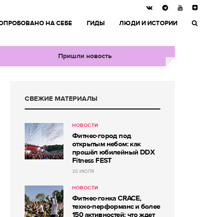
ОПРОБОВАНО НА СЕБЕ
ГИДЫ
ЛЮДИ И ИСТОРИИ
Пришли новость
СВЕЖИЕ МАТЕРИАЛЫ
НОВОСТИ
Фитнес-город под
открытым небом: как
прошёл юбилейный DDX
Fitness FEST
30 ИЮЛЯ
НОВОСТИ
Фитнес-гонка CRACE,
техно-перформанс и более
150 активностей: что ждет