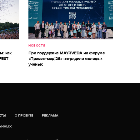
НОВОСТИ
м: как
При поддержке MAYRVEDA на форуме
FEST
«Превентмед’26» наградили молодых
ученых
КТЫ
О ПРОЕКТЕ
РЕКЛАМА
ДАННЫХ