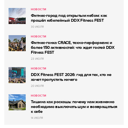
НОВОСТИ
Фитнес-город под открытым небом: как
прошёл юбилейный DDX Fitness FEST
30 ИЮЛЯ
НОВОСТИ
Фитнес-гонка CRACE, техно-перформанс и
более 150 активностей: что ждет гостей DDX
Fitness FEST
23 ИЮЛЯ
НОВОСТИ
DDX Fitness FEST 2026: гид для тех, кто не
хочет пропустить ничего
20 ИЮЛЯ
НОВОСТИ
Тишина как роскошь: почему нам жизненно
необходимо выключать шум и возвращаться
к себе
14 ИЮЛЯ