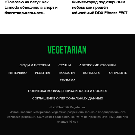
«Помогаю на бегу»: как
Фитнес-город под открытым
Lamoda объединила спорт и
небом: как прошёл
благотворительность
юбилейный DDX Fitness FEST
ЛЮДИ И ИСТОРИИ
СТАТЬИ
АВТОРСКИЕ КОЛОНКИ
ИНТЕРВЬЮ
РЕЦЕПТЫ
НОВОСТИ
КОНТАКТЫ
О ПРОЕКТЕ
РЕКЛАМА
ПОЛИТИКА КОНФИДЕНЦИАЛЬНОСТИ И COOKIES
СОГЛАШЕНИЕ О ПЕРСОНАЛЬНЫХ ДАННЫХ
© 2003–2026 Vegetarian.
Использование материалов Vegetarian разрешено только с предварительного
согласия редакции. Сайт может содержать контент, не предназначенный для лиц
младше 16 лет.