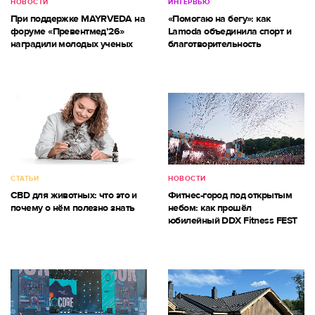
НОВОСТИ
ИНТЕРВЬЮ
При поддержке MAYRVEDA на
«Помогаю на бегу»: как
форуме «Превентмед’26»
Lamoda объединила спорт и
наградили молодых ученых
благотворительность
СТАТЬИ
НОВОСТИ
CBD для животных: что это и
Фитнес-город под открытым
почему о нём полезно знать
небом: как прошёл
юбилейный DDX Fitness FEST