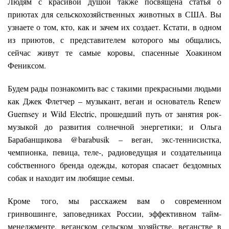
Людям с красивой душой также посвящена статья о
приютах для сельскохозяйственных животных в США. Вы
узнаете о том, кто, как и зачем их создает. Кстати, в одном
из приютов, с представителем которого мы общались,
сейчас живут те самые коровы, спасенные Хоакином
Фениксом.
Будем рады познакомить вас с такими прекрасными людьми
как Джек Флетчер – музыкант, веган и основатель Renew
Guernsey и Wild Electric, прошедший путь от занятия рок-
музыкой до развития солнечной энергетики; и Ольга
Барабанщикова @barabusik – веган, экс-теннисистка,
чемпионка, певица, теле-, радиоведущая и создательница
собственного бренда одежды, которая спасает бездомных
собак и находит им любящие семьи.
Кроме того, мы расскажем вам о современном
гринвошинге, заповедниках России, эффективном тайм-
менеджменте, веганском сельском хозяйстве, веганстве в