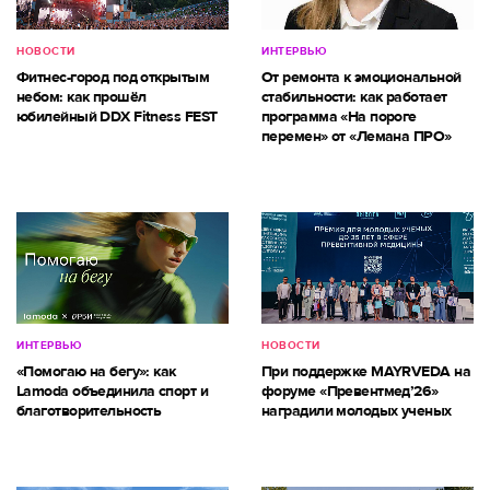
НОВОСТИ
ИНТЕРВЬЮ
Фитнес-город под открытым
От ремонта к эмоциональной
небом: как прошёл
стабильности: как работает
юбилейный DDX Fitness FEST
программа «На пороге
перемен» от «Лемана ПРО»
ИНТЕРВЬЮ
НОВОСТИ
«Помогаю на бегу»: как
При поддержке MAYRVEDA на
Lamoda объединила спорт и
форуме «Превентмед’26»
благотворительность
наградили молодых ученых