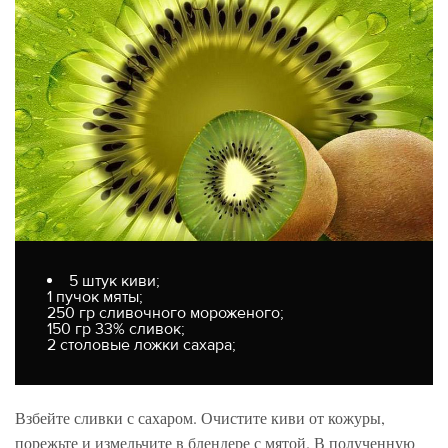
5 штук киви;
1 пучок мяты;
250 гр сливочного мороженого;
150 гр 33% сливок;
2 столовые ложки сахара;
Взбейте сливки с сахаром. Очистите киви от кожуры,
порежьте и измельчите в блендере с мятой. В полученную