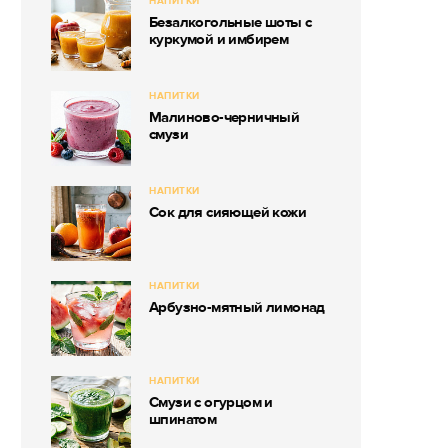
НАПИТКИ
Безалкогольные шоты с
куркумой и имбирем
НАПИТКИ
Малиново-черничный
смузи
НАПИТКИ
Сок для сияющей кожи
НАПИТКИ
Арбузно-мятный лимонад
НАПИТКИ
Смузи с огурцом и
шпинатом