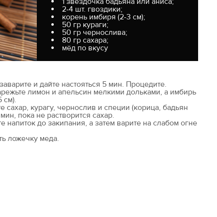
1 звездочка бадьяна или аниса;
2-4 шт. гвоздики;
корень имбиря (2-3 см);
50 гр кураги;
50 гр чернослива;
80 гр сахара;
мёд по вкусу
заварите и дайте настояться 5 мин. Процедите.
арежьте лимон и апельсин мелкими дольками, а имбирь
 см).
е сахар, курагу, чернослив и специи (корица, бадьян
 мин, пока не растворится сахар.
е напиток до закипания, а затем варите на слабом огне
ть ложечку меда.