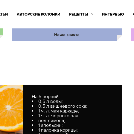
АТЬИ
АВТОРСКИЕ КОЛОНКИ
РЕЦЕПТЫ
ИНТЕРВЬЮ
Наша газета
На 5 порций:
0,5 л воды;
0,5 л вишневого сока;
1 ч. л. чая каркаде;
1 ч. л. черного чая;
пол-лимона;
1 апельсин;
1 палочка корицы;