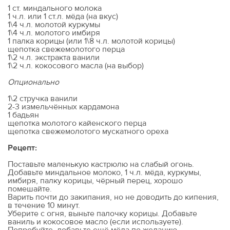
1 ст. миндального молока
1 ч.л. или 1 ст.л. мёда (на вкус)
1\4 ч.л. молотой куркумы
1\4 ч.л. молотого имбиря
1 палка корицы (или 1\8 ч.л. молотой корицы)
щепотка свежемолотого перца
1\2 ч.л. экстракта ванили
1\2 ч.л. кокосового масла (на выбор)
Опционально
1\2 стручка ванили
2-3 измельчённых кардамона
1 бадьян
щепотка молотого кайенского перца
щепотка свежемолотого мускатного ореха
Рецепт:
Поставьте маленькую кастрюлю на слабый огонь.
Добавьте миндальное молоко, 1 ч.л. мёда, куркумы,
имбиря, палку корицы, чёрный перец, хорошо
помешайте.
Варить почти до закипания, но не доводить до кипения,
в течение 10 минут.
Уберите с огня, выньте палочку корицы. Добавьте
ваниль и кокосовое масло (если используете).