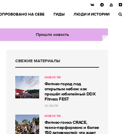
ОПРОБОВАНО НА СЕБЕ
ГИДЫ
ЛЮДИ И ИСТОРИИ
Пришли новость
СВЕЖИЕ МАТЕРИАЛЫ
НОВОСТИ
Фитнес-город под
открытым небом: как
прошёл юбилейный DDX
Fitness FEST
30 ИЮЛЯ
НОВОСТИ
Фитнес-гонка CRACE,
техно-перформанс и более
150 активностей: что ждет