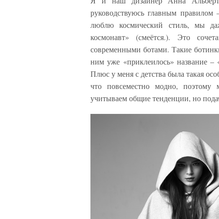
Я и наш дизайнер Анна Альберт.
руководствуюсь главным правилом –
люблю космический стиль, мы да
космонавт» (смеётся.). Это соче
современными ботами. Такие ботинки
ним уже «приклеилось» название – «
Плюс у меня с детства была такая особ
что повсеместно модно, поэтому 
учитываем общие тенденции, но подач