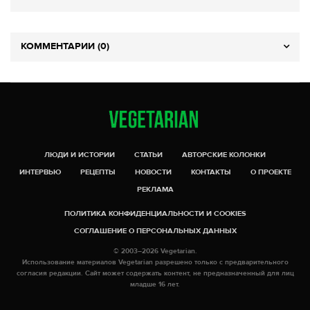
КОММЕНТАРИИ (0)
ЛЮДИ И ИСТОРИИ
СТАТЬИ
АВТОРСКИЕ КОЛОНКИ
ИНТЕРВЬЮ
РЕЦЕПТЫ
НОВОСТИ
КОНТАКТЫ
О ПРОЕКТЕ
РЕКЛАМА
ПОЛИТИКА КОНФИДЕНЦИАЛЬНОСТИ И COOKIES
СОГЛАШЕНИЕ О ПЕРСОНАЛЬНЫХ ДАННЫХ
© 2003–2026 Vegetarian.
Использование материалов Vegetarian разрешено только с предварительного
согласия редакции. Сайт может содержать контент, не предназначенный для лиц
младше 16 лет.