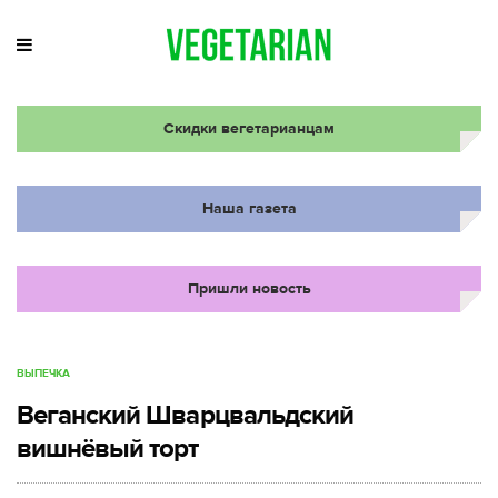
Скидки вегетарианцам
Наша газета
Пришли новость
ВЫПЕЧКА
Веганский Шварцвальдский
вишнёвый торт