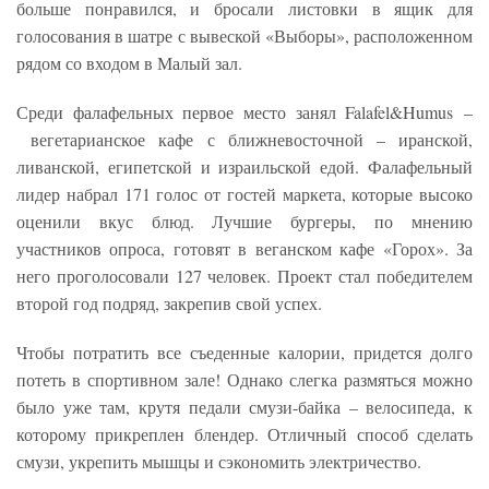
больше понравился, и бросали листовки в ящик для
голосования в шатре с вывеской «Выборы», расположенном
рядом со входом в Малый зал.
Среди фалафельных первое место занял Falafel&Humus –
вегетарианское кафе с ближневосточной – иранской,
ливанской, египетской и израильской едой. Фалафельный
лидер набрал 171 голос от гостей маркета, которые высоко
оценили вкус блюд. Лучшие бургеры, по мнению
участников опроса, готовят в веганском кафе «Горох». За
него проголосовали 127 человек. Проект стал победителем
второй год подряд, закрепив свой успех.
Чтобы потратить все съеденные калории, придется долго
потеть в спортивном зале! Однако слегка размяться можно
было уже там, крутя педали смузи-байка – велосипеда, к
которому прикреплен блендер. Отличный способ сделать
смузи, укрепить мышцы и сэкономить электричество.