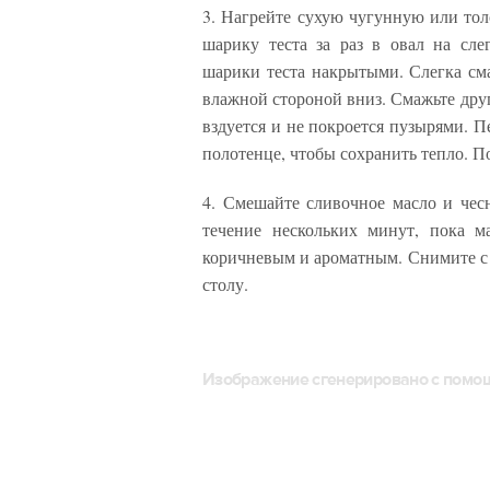
3. Нагрейте сухую чугунную или тол
шарику теста за раз в овал на сле
шарики теста накрытыми. Слегка сма
влажной стороной вниз. Смажьте друг
вздуется и не покроется пузырями. Пе
полотенце, чтобы сохранить тепло. П
4. Смешайте сливочное масло и чес
течение нескольких минут, пока м
коричневым и ароматным. Снимите с 
столу.
Изображение сгенерировано с пом