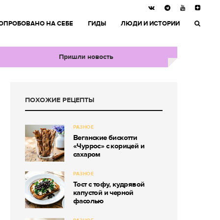
ОПРОБОВАНО НА СЕБЕ
ГИДЫ
ЛЮДИ И ИСТОРИИ
Пришли новость
ПОХОЖИЕ РЕЦЕПТЫ
РАЗНОЕ
Веганские бискотти
«Чуррос» с корицей и
сахаром
РАЗНОЕ
Тост с тофу, кудрявой
капустой и черной
фасолью