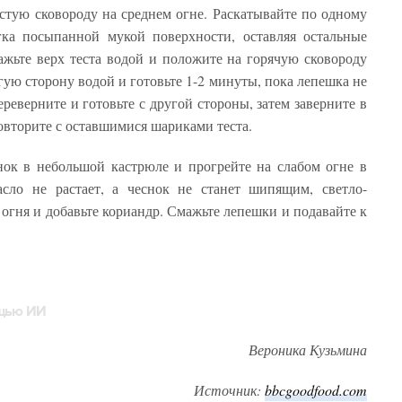
стую сковороду на среднем огне. Раскатывайте по одному
гка посыпанной мукой поверхности, оставляя остальные
жьте верх теста водой и положите на горячую сковороду
ую сторону водой и готовьте 1-2 минуты, пока лепешка не
реверните и готовьте с другой стороны, затем заверните в
овторите с оставшимися шариками теста.
нок в небольшой кастрюле и прогрейте на слабом огне в
асло не растает, а чеснок не станет шипящим, светло-
огня и добавьте кориандр. Смажьте лепешки и подавайте к
ощью ИИ
Вероника Кузьмина
Источник:
bbcgoodfood.com