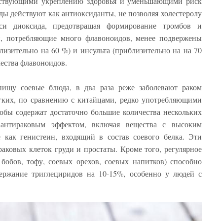
бствующими укреплению здоровья и уменьшающими риск
ды действуют как антиоксиданты, не позволяя холестеролу
иси диоксида, предотвращая формирование тромбов и
и, потребляющие много флавоноидов, менее подвержены
лизительно на 60 %) и инсульта (приблизительно на на 70
чества флавоноидов.
ищу соевые блюда, в два раза реже заболевают раком
ёгких, по сравнению с китайцами, редко употребляющими
обы содержат достаточно большие количества нескольких
антираковым эффектом, включая вещества с высоким
 как генистеин, входящий в состав соевого белка. Эти
аковых клеток груди и простаты. Кроме того, регулярное
бобов, тофу, соевых орехов, соевых напитков) способно
держание триглециридов на 10-15%, особенно у людей с