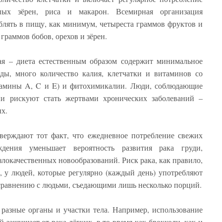
ных зёрен, риса и макарон. Всемирная организация
блять в пищу, как минимум, четыреста граммов фруктов и
граммов бобов, орехов и зёрен.
ая – диета естественным образом содержит минимальное
оды, много количество калия, клетчатки и витаминов со
итамины A, C и E) и фитохимикалии. Люди, соблюдающие
и рискуют стать жертвами хронических заболеваний –
х.
верждают тот факт, что ежедневное потребление свежих
ждения уменьшает вероятность развития рака груди,
локачественных новообразований. Риск рака, как правило,
, у людей, которые регулярно (каждый день) употребляют
сравнению с людьми, съедающими лишь несколько порций.
разные органы и участки тела. Например, использование
 защищает от рака лёгких, в то время как брокколи, как и