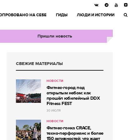
ОПРОБОВАНО НА СЕБЕ
ГИДЫ
ЛЮДИ И ИСТОРИИ
Пришли новость
СВЕЖИЕ МАТЕРИАЛЫ
НОВОСТИ
Фитнес-город под
открытым небом: как
прошёл юбилейный DDX
Fitness FEST
30 ИЮЛЯ
НОВОСТИ
Фитнес-гонка CRACE,
техно-перформанс и более
150 активностей: что ждет