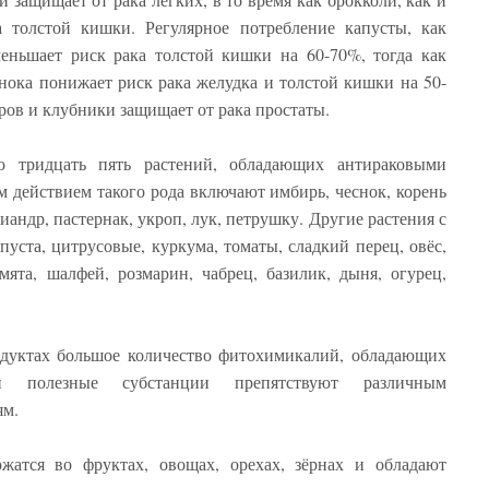
а толстой кишки. Регулярное потребление капусты, как
еньшает риск рака толстой кишки на 60-70%, тогда как
снока понижает риск рака желудка и толстой кишки на 50-
ров и клубники защищает от рака простаты.
о тридцать пять растений, обладающих антираковыми
м действием такого рода включают имбирь, чеснок, корень
риандр, пастернак, укроп, лук, петрушку. Другие растения с
пуста, цитрусовые, куркума, томаты, сладкий перец, овёс,
ята, шалфей, розмарин, чабрец, базилик, дыня, огурец,
дуктах большое количество фитохимикалий, обладающих
и полезные субстанции препятствуют различным
ям.
атся во фруктах, овощах, орехах, зёрнах и обладают