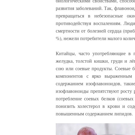
биологическими свойствами, спосо
развития заболеваний. Так, флавонои
превращаться в небезопасные ок
противодействуя воспалениям. Люд
смертности от болезней сердца (приб
%), нежели потребители малого коли
Китайцы, часто употребляющие в п
желудка, толстой кишки, груди и л
сою или соевые продукты. Соевые б
компонентов с ярко выраженным 
содержанием изофлавоноидов, такие
изофлавоноиды препятствуют росту р
потребление соевых белков (соевых 
понизить холестерол в крови и со
повышенным содержанием липидов.