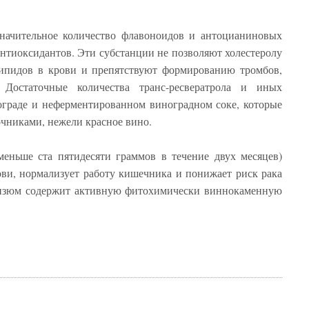
значительное количество флавоноидов и антоцианиновых
антиоксидантов. Эти субстанции не позволяют холестеролу
липидов в крови и препятствуют формированию тромбов,
 Достаточные количества транс-ресвератрола и иных
ограде и неферментированном виноградном соке, которые
очниками, нежели красное вино.
меньше ста пятидесяти граммов в течение двух месяцев)
ови, нормализует работу кишечника и понижает риск рака
 изюм содержит активную фитохимически виннокаменную