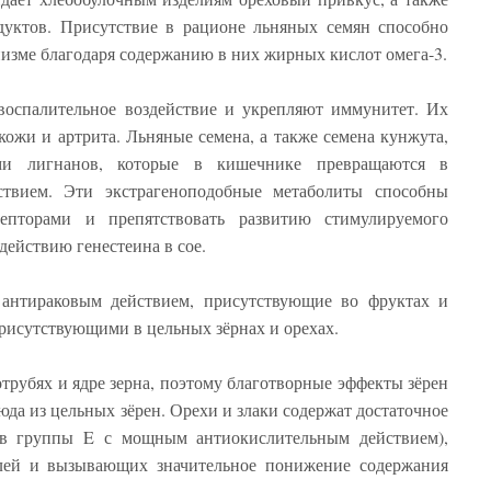
дуктов. Присутствие в рационе льняных семян способно
низме благодаря содержанию в них жирных кислот омега-3.
воспалительное воздействие и укрепляют иммунитет. Их
кожи и артрита. Льняные семена, а также семена кунжута,
ми лигнанов, которые в кишечнике превращаются в
ствием. Эти экстрагеноподобные метаболиты способны
цепторами и препятствовать развитию стимулируемого
действию генестеина в сое.
антираковым действием, присутствующие во фруктах и
рисутствующими в цельных зёрнах и орехах.
рубях и ядре зерна, поэтому благотворные эффекты зёрен
юда из цельных зёрен. Орехи и злаки содержат достаточное
ов группы E с мощным антиокислительным действием),
лей и вызывающих значительное понижение содержания