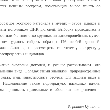
яются ценным ресурсом, помогающим много узнать об
образцов костного материала в музеях – зубов, клыков и
жным источником ДНК дюгоней. Выборка проводилась в
 посетили большинство крупных западноевропейских музеев
разом удалось собрать образцы 176 особей дюгоней,
ала обитания, и рассмотреть генетическую структуру
 распределения индивидов.
мание биологии дюгоней, и ученые рассчитывают, что
хранению вида. Обладая этими знаниями, природоохранные
 знать, куда инвестировать ресурсы для защиты вида и
. Исследование также подчеркнуло, насколько важны
тим принимать правильные и обоснованные решения в
Вероника Кузьмина