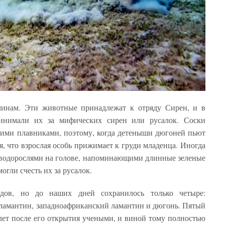
инам. Эти животные принадлежат к отряду Сирен, и в
инимали их за мифических сирен или русалок. Соски
ими плавниками, поэтому, когда детеныши дюгоней пьют
я, что взрослая особь прижимает к груди младенца. Иногда
 водорослями на голове, напоминающими длинные зеленые
огли счесть их за русалок.
дов, но до наших дней сохранилось только четыре:
ламантин, западноафриканский ламантин и дюгонь. Пятый
 лет после его открытия учеными, и виной тому полностью