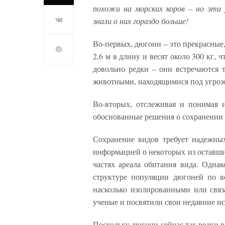
похожи на морских коров – но эт
знали о них гораздо больше!
Во-первых, дюгони – это прекрасные
2,6 м в длину и весят около 300 кг, 
довольно редки – они встречаются т
животными, находящимися под угрозо
Во-вторых, отслеживая и понимая 
обоснованные решения о сохранении 
Сохранение видов требует надежны
информацией о некоторых из оставш
частях ареала обитания вида. Одна
структуре популяции дюгоней по в
насколько изолированными или свя
ученые и посвятили свои недавние ис
Поскольку дюгони сейчас так редки 