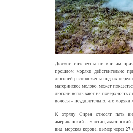
Дюгони интересны по многим прич
прошлом моряки действительно пр
дюгоней расположены под их передн
материнское молоко, может показатьс
дюгони всплывают на поверхность с
волосы – неудивительно, что моряки м
К отряду Сирен относят пять ви
американский ламантин, амазонский 
вид, морская корова, вымер через 27