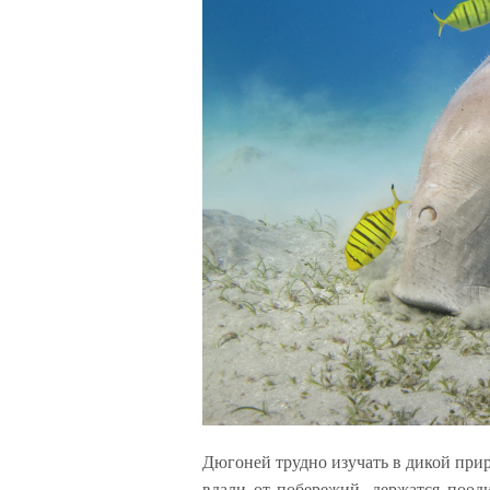
Дюгоней трудно изучать в дикой прир
вдали от побережий, держатся поод