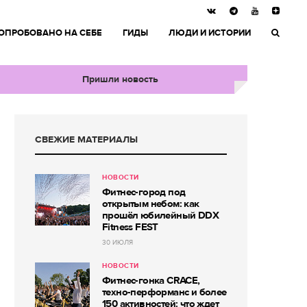
ОПРОБОВАНО НА СЕБЕ
ГИДЫ
ЛЮДИ И ИСТОРИИ
Пришли новость
СВЕЖИЕ МАТЕРИАЛЫ
НОВОСТИ
Фитнес-город под
открытым небом: как
прошёл юбилейный DDX
Fitness FEST
30 ИЮЛЯ
НОВОСТИ
Фитнес-гонка CRACE,
техно-перформанс и более
150 активностей: что ждет