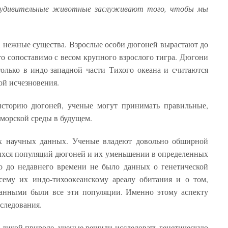
и удивительные животные заслуживают того, чтобы мы
, нежные существа. Взрослые особи дюгоней вырастают до
что сопоставимо с весом крупного взрослого тигра. Дюгони
олько в индо-западной части Тихого океана и считаются
й исчезновения.
историю дюгоней, ученые могут принимать правильные,
морской среды в будущем.
х научных данных. Ученые владеют довольно обширной
ихся популяций дюгоней и их уменьшении в определенных
ко до недавнего времени не было данных о генетической
сему их индо-тихоокеанскому ареалу обитания и о том,
занными были все эти популяции. Именно этому аспекту
следования.
в дикой природе, ученые решили исследовать генетическую