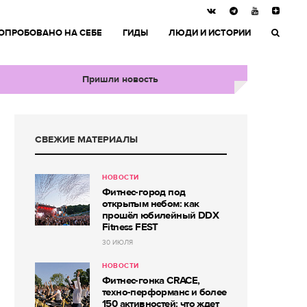
ОПРОБОВАНО НА СЕБЕ
ГИДЫ
ЛЮДИ И ИСТОРИИ
Пришли новость
СВЕЖИЕ МАТЕРИАЛЫ
НОВОСТИ
Фитнес-город под
открытым небом: как
прошёл юбилейный DDX
Fitness FEST
30 ИЮЛЯ
НОВОСТИ
Фитнес-гонка CRACE,
техно-перформанс и более
150 активностей: что ждет