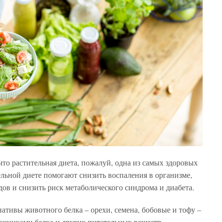
что растительная диета, пожалуй, одна из самых здоровых
льной диете помогают снизить воспаления в организме,
ов и снизить риск метаболического синдрома и диабета.
нативы животного белка – орехи, семена, бобовые и тофу –
чниками белка и других питательных веществ.