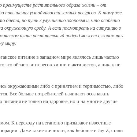
 преимуществ растительного образа жизни – от
о повышения устойчивости земных ресурсов. К тому же,
о диета, но путь к улучшению здоровья и, что особенно
на окружающую среду. А если посмотреть на ситуацию в
омическом плане растительный подход может сэкономить
му миру.
веганское питание в западном мире являлось лишь частью
о это область интересов хиппи и активистов, а никак не
ись окружающими либо с принятием и терпимостью, либо
ется. Все больше потребителей начинают осознавать
 питания не только на здоровье, но и на многие другие
имом. К переходу на веганство призывают известные
орации. Даже такие личности, как Бейонсе и Jay-Z, стали