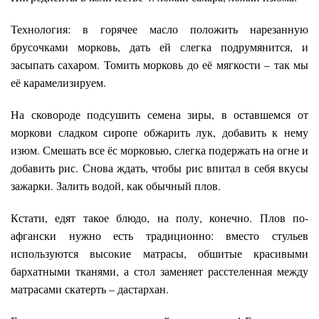
Технология: в горячее масло положить нарезанную
брусочками морковь, дать ей слегка подрумянится, и
засыпать сахаром. Томить морковь до её мягкости – так мы
её карамелизируем.
На сковороде подсушить семена зиры, в оставшемся от
моркови сладком сиропе обжарить лук, добавить к нему
изюм. Смешать все ёс морковью, слегка подержать на огне и
добавить рис. Снова ждать, чтобы рис впитал в себя вкусы
зажарки. Залить водой, как обычный плов.
Кстати, едят такое блюдо, н
а полу, конечно. Плов по-
афгански нужно есть традиционно: вместо стульев
используются высокие матрасы, обшитые красивыми
бархатными тканями, а стол заменяет расстеленная между
матрасами скатерть – дастархан
.