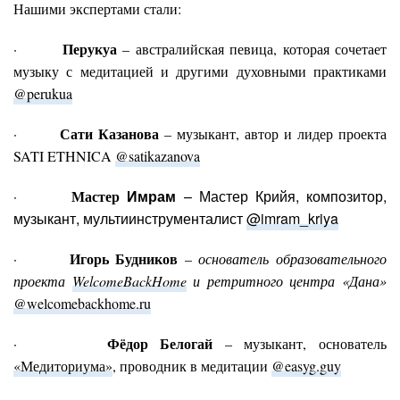
Нашими экспертами стали:
Перукуа
·
– австралийская певица, которая сочетает
музыку с медитацией и другими духовными практиками
@perukua
Сати Казанова
·
– музыкант, автор и лидер проекта
SATI ETHNICA
@satikazanova
Мастер
Имрам
– Мастер Крийя, композитор,
·
музыкант, мультиинструменталист
@imram_kriya
Игорь Будников
·
–
основатель образовательного
проекта
WelcomeBackHome
и ретритного центра «Дана»
@welcomebackhome.ru
Фёдор Белогай
·
– музыкант, основатель
«Медиториума»
,
проводник в медитации
@easyg.guy