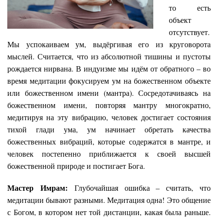
то есть
объект
отсутствует.
Мы успокаиваем ум, выдёргивая его из круговорота
мыслей. Считается, что из абсолютной тишины и пустоты
рождается нирвана. В индуизме мы идём от обратного – во
время медитации фокусируем ум на божественном объекте
или божественном имени (мантра). Сосредотачиваясь на
божественном имени, повторяя мантру многократно,
медитируя на эту вибрацию, человек достигает состояния
тихой глади ума, ум начинает обретать качества
божественных вибраций, которые содержатся в мантре, и
человек постепенно приближается к своей высшей
божественной природе и постигает Бога.
Мастер Имрам:
Глубочайшая ошибка – считать, что
медитации бывают разными. Медитация одна! Это общение
с Богом, в котором нет той дистанции, какая была раньше.