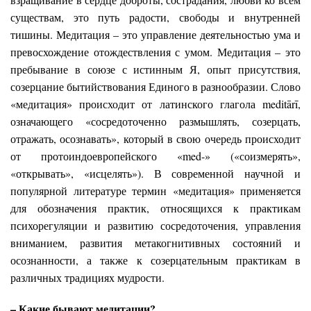
существам, это путь радости, свободы и внутренней
тишины. Медитация – это управление деятельностью ума и
превосхождение отождествления с умом. Медитация – это
пребывание в союзе с истинным Я, опыт присутствия,
созерцание бытийствования Единого в разнообразии. Слово
«медитация» происходит от латинского глагола meditārī,
означающего «сосредоточенно размышлять, созерцать,
отражать, осознавать», который в свою очередь происходит
от протоиндоевропейского «med-» («соизмерять»,
«открывать», «исцелять»). В современной научной и
популярной литературе термин «медитация» применяется
для обозначения практик, относящихся к практикам
психорегуляции и развитию сосредоточения, управления
вниманием, развития метакогнитивных состояний и
осознанности, а также к созерцательным практикам в
различных традициях мудрости.
– Какие бывают медитации?