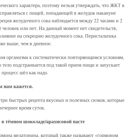
ического характера, поэтому нельзя утверждать, что ЖКТ в
 справляться с пищей, попадающей в желудок накануне
креция желудочного сока наблюдается между 22 часами и 2
т человек или нет. На данный момент нет свидетельств,
влияние на секрецию желудочного сока. Перистальтика
же выше, чем в дневное.
ация организма к систематически повторяющимся условиям,
то тело подстраивается под такой прием пищи и запускает
 процесс шёл как надо.
м нам кажется.
ри быстрых рецепта вкусных и полезных снэков, которые
вечернее время суток.
 в тёмном шоколаде/арахисовой пасте
ормона мелатонина, который также называют «гормоном