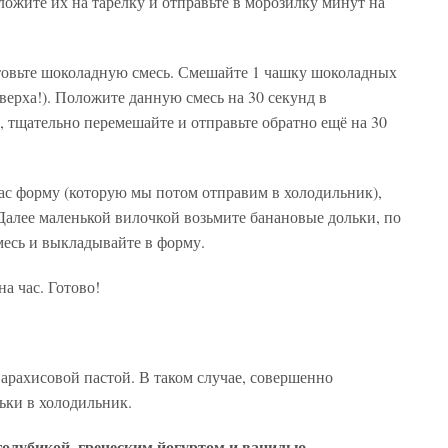
жите их на тарелку и отправьте в морозилку минут на
вьте шоколадную смесь. Смешайте 1 чашку шоколадных
з верха!). Положите данную смесь на 30 секунд в
, тщательно перемешайте и отправьте обратно ещё на 30
 форму (которую мы потом отправим в холодильник),
Далее маленькой вилочкой возьмите банановые дольки, по
месь и выкладывайте в форму.
 час. Готово!
хисовой пастой. В таком случае, совершенно
льки в холодильник.
голубикой, греческим йогуртом и ванилью