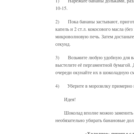
1) Нарежьте бананы дольками, разло
10-15.
2) Пока бананы застывают, пригото
капель и 2 ст.л. кокосового масла (бе
микроволновую печь. Затем достаньте
секунд.
3) Возьмите любую удобную для вас
выстелите её пергаментной бумагой. 
очереди окунайте их в шоколадную с
4) Уберите в морозилку примерно на
Идея!
Шоколад вполне можно заменить ара
необязательно убирать банановые до
«Холодное» печенье с 