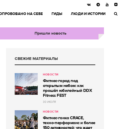
ОПРОБОВАНО НА СЕБЕ
ГИДЫ
ЛЮДИ И ИСТОРИИ
Пришли новость
СВЕЖИЕ МАТЕРИАЛЫ
НОВОСТИ
Фитнес-город под
открытым небом: как
прошёл юбилейный DDX
Fitness FEST
30 ИЮЛЯ
НОВОСТИ
Фитнес-гонка CRACE,
техно-перформанс и более
150 активностей: что ждет