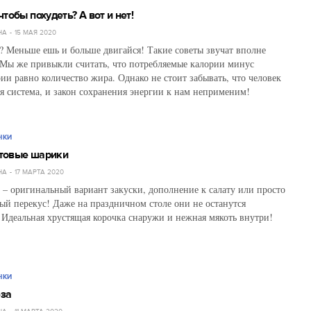
тобы похудеть? А вот и нет!
НА
15 МАЯ 2020
? Меньше ешь и больше двигайся! Такие советы звучат вполне
Мы же привыкли считать, что потребляемые калории минус
ии равно количество жира. Однако не стоит забывать, что человек
я система, и закон сохранения энергии к нам неприменим!
НКИ
товые шарики
НА
17 МАРТА 2020
– оригинальный вариант закуски, дополнение к салату или просто
ый перекус! Даже на праздничном столе они не останутся
Идеальная хрустящая корочка снаружи и нежная мякоть внутри!
НКИ
за