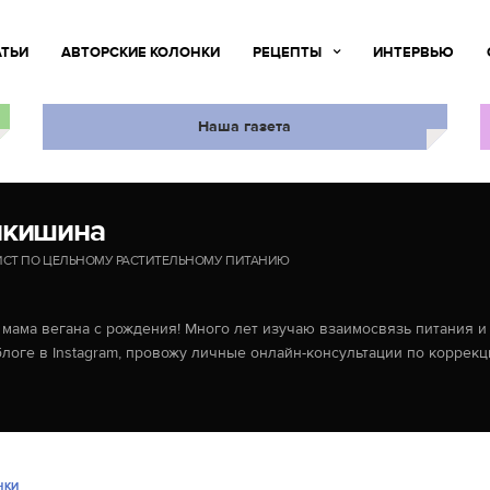
АТЬИ
АВТОРСКИЕ КОЛОНКИ
РЕЦЕПТЫ
ИНТЕРВЬЮ
Наша газета
икишина
ИСТ ПО ЦЕЛЬНОМУ РАСТИТЕЛЬНОМУ ПИТАНИЮ
и мама вегана с рождения! Много лет изучаю взаимосвязь питания 
логе в Instagram, провожу личные онлайн-консультации по коррекц
НКИ