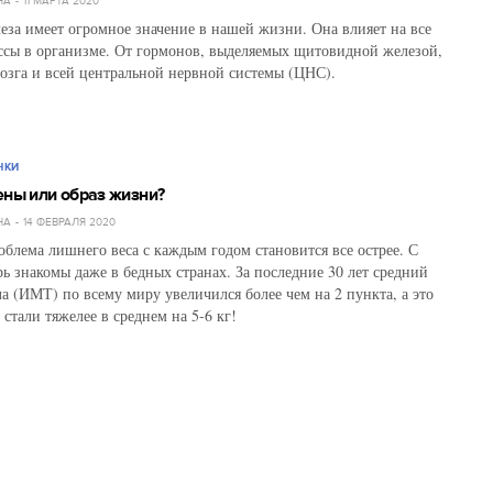
НА
11 МАРТА 2020
за имеет огромное значение в нашей жизни. Она влияет на все
сы в организме. От гормонов, выделяемых щитовидной железой,
мозга и всей центральной нервной системы (ЦНС).
НКИ
ены или образ жизни?
НА
14 ФЕВРАЛЯ 2020
облема лишнего веса с каждым годом становится все острее. С
ь знакомы даже в бедных странах. За последние 30 лет средний
ла (ИМТ) по всему миру увеличился более чем на 2 пункта, а это
 стали тяжелее в среднем на 5-6 кг!