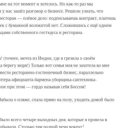
мне на тот момент и хотелось. Но как-то раз мы
 у нас зашёл разговор о бизнесе. Решили узнать, что
й ресторан — плёвое дело: подписываешь контракт, платишь
чек с бумажной волокитой нет. Сложившись с ещё одним
цами собственного гестхауса и ресторана.
! (точнее, мечта из Индии, где я грезила о своём
 берегу моря!) Только вот семья моя не захотела ко мне
 вести ресторанно-гостиничный бизнес, параллельно
лтера-официанта-бармена-уборщика-сантехника-
вное при этом — гордо называя себя Боссом!
Забыла о пляже, спала прямо на полу, уходить домой было
 было всего четыре выходных дня, которые я провела в
обывала. Столько там родной речи вокруг!