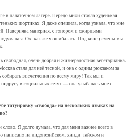
е в палаточном лагере. Передо мной стояла худенькая
теньких шортиках. Я даже опешила, когда узнала, что мне
ей. Наверняка манерная, с гонором и сжирными
подумала я. Ох, как же я ошибалась! Под конец смены мы
х.
 свободная, очень добрая и жизнерадостная вегетарианка.
Москва стала для неё тесной, и она с одним рюкзаком за
 собирать впечатления по всему миру! Так мы и
ю подругу в социальных сетях — она улыбалась мне с
ебе татуировку «свобода» на нескольких языках на
ово?
и слово. Я долго думала, что для меня важнее всего в
о написано на индонезийском, хинди, тайском и