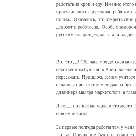
работать за кров и еду. Именно этого 
прогуливались с русскими ребятами, и
почём... Оказалось, что открыть сво
депозит и работаешь. Особых заморо
русским товарищем, мы стали владель
Вот это да! Сбылась моя детская мечта
собственном бунгало в Азии, да ещё на
переезжать. Пришлось самим учиться
осваивая профессию менеджера-бухга
дизайнера-маляра-маркетолога, а гла
Я тогда полностью ушла в это место! 
совсем некогда.
За первые полгода работы там у меня
Паттае. Ощущение, будто на родине п