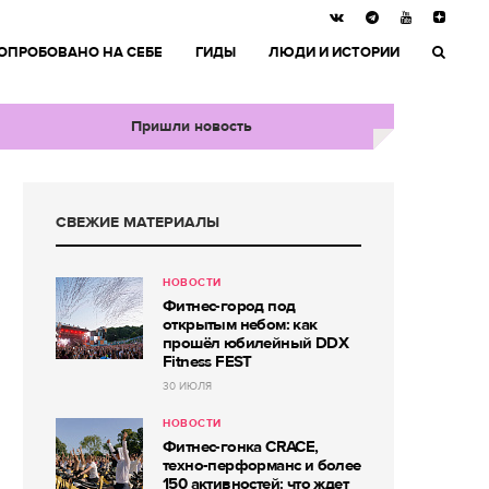
ОПРОБОВАНО НА СЕБЕ
ГИДЫ
ЛЮДИ И ИСТОРИИ
Пришли новость
СВЕЖИЕ МАТЕРИАЛЫ
НОВОСТИ
Фитнес-город под
открытым небом: как
прошёл юбилейный DDX
Fitness FEST
30 ИЮЛЯ
НОВОСТИ
Фитнес-гонка CRACE,
техно-перформанс и более
150 активностей: что ждет