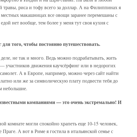
травы, риса и тофу всего за доллар. А на Филиппинах я
 местных макашницах все овощи заранее перемешаны с
дой нет вообще, тем более у меня тут своя кухня с
г для того, чтобы постоянно путешествовать.
 деле, не так и много. Ведь можно подрабатывать, жить
 — участников движения каучсёрфинг или в недорогих
 самолет. А в Европе, например, можно через сайт найти
платно или же за символическую плату подвести тебя до
ам небольшие.
еизвестными компаниями — это очень экстремально! И
дной комнате могли спокойно храпеть еще 10-15 человек,
е Праге. А вот в Риме я гостила в итальянской семье с