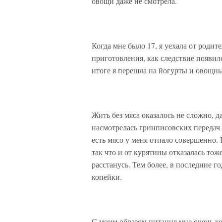
овощи даже не смотрела.
Когда мне было 17, я уехала от родит
приготовления, как следствие появилс
итоге я перешла на йогурты и овощн
Жить без мяса оказалось не сложно, 
насмотрелась гринписовских передач
есть мясо у меня отпало совершенно. 
так что и от курятины отказалась тож
расстанусь. Тем более, в последние г
копейки.
С моим образом питания мне очень к