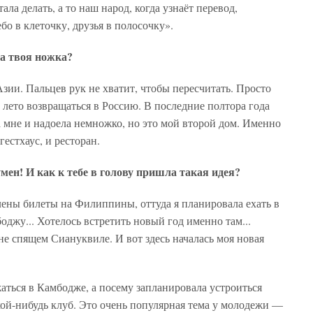
ала делать, а то наш народ, когда узнаёт перевод,
бо в клеточку, друзья в полосочку».
ла твоя ножка?
зии. Пальцев рук не хватит, чтобы пересчитать. Просто
 лето возвращаться в Россию. В последние полтора года
а мне и надоела немножко, но это мой второй дом. Именно
гестхаус, и ресторан.
мен! И как к тебе в голову пришла такая идея?
лены билеты на Филиппины, оттуда я планировала ехать в
оджу... Хотелось встретить новый год именно там...
не спящем Сиануквиле. И вот здесь началась моя новая
жаться в Камбодже, а посему запланировала устроиться
ой-нибудь клуб. Это очень популярная тема у молодежи —