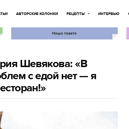
АТЬИ
АВТОРСКИЕ КОЛОНКИ
РЕЦЕПТЫ
ИНТЕРВЬЮ
Наша газета
рия Шевякова: «В
блем с едой нет — я
есторан!»