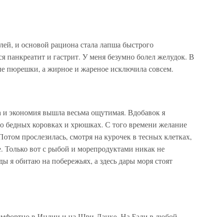
елей, и основой рациона стала лапша быстрого
я панкреатит и гастрит. У меня безумно болел желудок. В
ые пюрешки, а жирное и жареное исключила совсем.
да и экономия вышла весьма ощутимая. Вдобавок я
 о бедных коровках и хрюшках. С того времени желание
Потом прослезилась, смотря на курочек в тесных клетках,
е. Только вот с рыбой и морепродуктами никак не
оды я обитаю на побережьях, а здесь дары моря стоят
омфортно в Индии и на Шри-Ланке. На Бали в любой