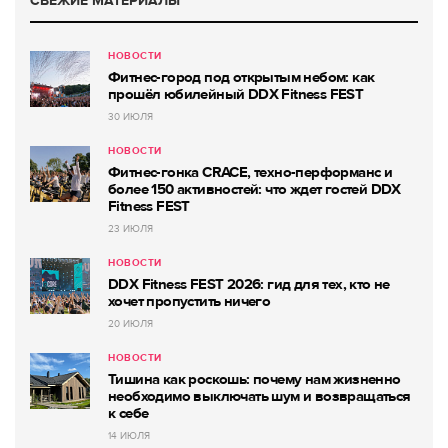
СВЕЖИЕ МАТЕРИАЛЫ
НОВОСТИ
Фитнес-город под открытым небом: как
прошёл юбилейный DDX Fitness FEST
30 ИЮЛЯ
НОВОСТИ
Фитнес-гонка CRACE, техно-перформанс и
более 150 активностей: что ждет гостей DDX
Fitness FEST
23 ИЮЛЯ
НОВОСТИ
DDX Fitness FEST 2026: гид для тех, кто не
хочет пропустить ничего
20 ИЮЛЯ
НОВОСТИ
Тишина как роскошь: почему нам жизненно
необходимо выключать шум и возвращаться
к себе
14 ИЮЛЯ