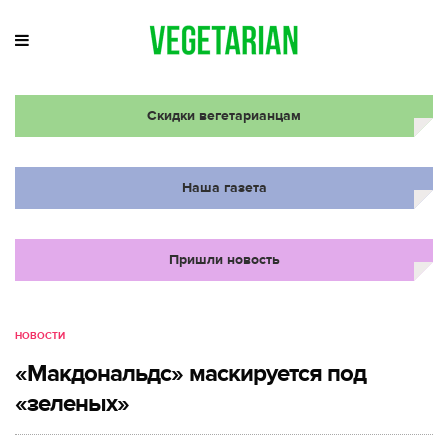
Скидки вегетарианцам
Наша газета
Пришли новость
НОВОСТИ
«Макдональдс» маскируется под
«зеленых»