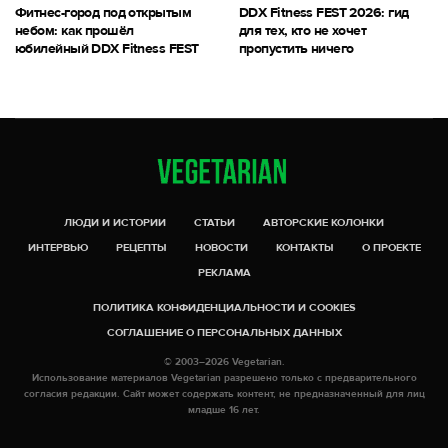
Фитнес-город под открытым
DDX Fitness FEST 2026: гид
небом: как прошёл
для тех, кто не хочет
юбилейный DDX Fitness FEST
пропустить ничего
ЛЮДИ И ИСТОРИИ
СТАТЬИ
АВТОРСКИЕ КОЛОНКИ
ИНТЕРВЬЮ
РЕЦЕПТЫ
НОВОСТИ
КОНТАКТЫ
О ПРОЕКТЕ
РЕКЛАМА
ПОЛИТИКА КОНФИДЕНЦИАЛЬНОСТИ И COOKIES
СОГЛАШЕНИЕ О ПЕРСОНАЛЬНЫХ ДАННЫХ
© 2003–2026 Vegetarian.
Использование материалов Vegetarian разрешено только с предварительного
согласия редакции. Сайт может содержать контент, не предназначенный для лиц
младше 16 лет.