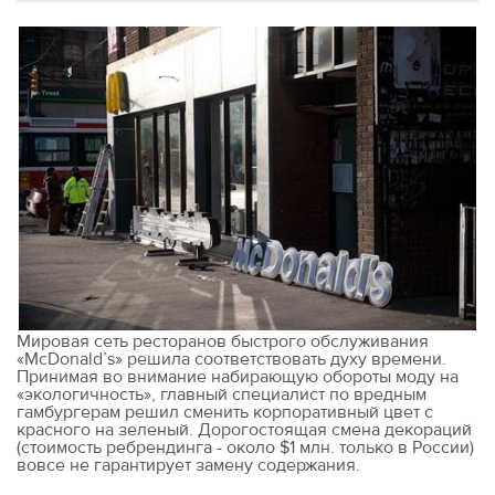
Мировая сеть ресторанов быстрого обслуживания
«McDonald’s» решила соответствовать духу времени.
Принимая во внимание набирающую обороты моду на
«экологичность», главный специалист по вредным
гамбургерам решил сменить корпоративный цвет с
красного на зеленый. Дорогостоящая смена декораций
(стоимость ребрендинга - около $1 млн. только в России)
вовсе не гарантирует замену содержания.