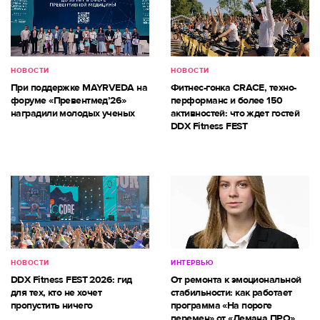
НОВОСТИ
НОВОСТИ
При поддержке MAYRVEDA на
Фитнес-гонка CRACE, техно-
форуме «Превентмед’26»
перформанс и более 150
наградили молодых ученых
активностей: что ждет гостей
DDX Fitness FEST
НОВОСТИ
ИНТЕРВЬЮ
DDX Fitness FEST 2026: гид
От ремонта к эмоциональной
для тех, кто не хочет
стабильности: как работает
пропустить ничего
программа «На пороге
перемен» от «Лемана ПРО»