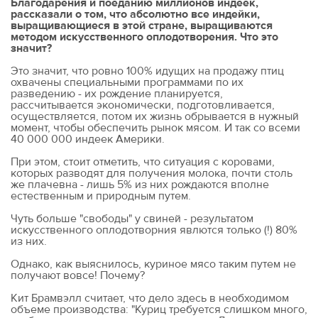
Благодарения и поеданию миллионов индеек,
рассказали о том, что абсолютно все индейки,
выращивающиеся в этой стране, выращиваются
методом искусственного оплодотворения. Что это
значит?
Это значит, что ровно 100% идущих на продажу птиц
охвачены специальными программами по их
разведению - их рождение планируется,
рассчитывается экономически, подготовливается,
осуществляется, потом их жизнь обрывается в нужный
момент, чтобы обеспечить рынок мясом. И так со всеми
40 000 000 индеек Америки.
При этом, стоит отметить, что ситуация с коровами,
которых разводят для получения молока, почти столь
же плачевна - лишь 5% из них рождаются вполне
естественным и природным путем.
Чуть больше "свободы" у свиней - результатом
искусственного оплодотворния явлются только (!) 80%
из них.
Однако, как выяснилось, куриное мясо таким путем не
получают вовсе! Почему?
Кит Брамвэлл считает, что дело здесь в необходимом
объеме производства: "Куриц требуется слишком много,