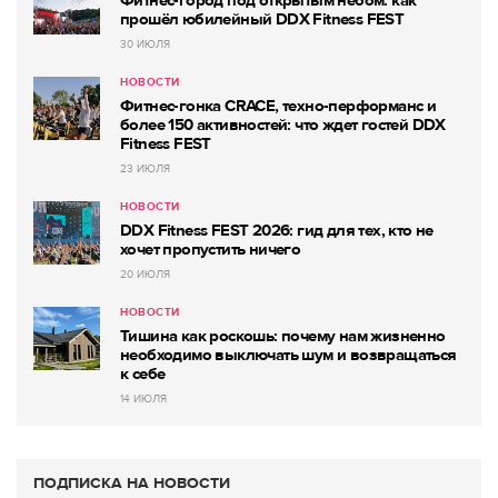
Фитнес-город под открытым небом: как
прошёл юбилейный DDX Fitness FEST
30 ИЮЛЯ
НОВОСТИ
Фитнес-гонка CRACE, техно-перформанс и
более 150 активностей: что ждет гостей DDX
Fitness FEST
23 ИЮЛЯ
НОВОСТИ
DDX Fitness FEST 2026: гид для тех, кто не
хочет пропустить ничего
20 ИЮЛЯ
НОВОСТИ
Тишина как роскошь: почему нам жизненно
необходимо выключать шум и возвращаться
к себе
14 ИЮЛЯ
ПОДПИСКА НА НОВОСТИ