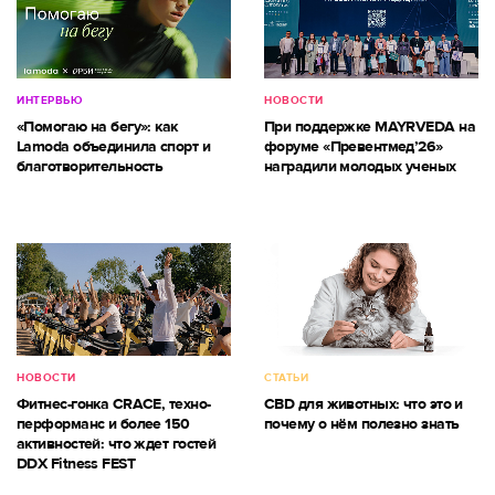
ИНТЕРВЬЮ
НОВОСТИ
«Помогаю на бегу»: как
При поддержке MAYRVEDA на
Lamoda объединила спорт и
форуме «Превентмед’26»
благотворительность
наградили молодых ученых
НОВОСТИ
СТАТЬИ
Фитнес-гонка CRACE, техно-
CBD для животных: что это и
перформанс и более 150
почему о нём полезно знать
активностей: что ждет гостей
DDX Fitness FEST