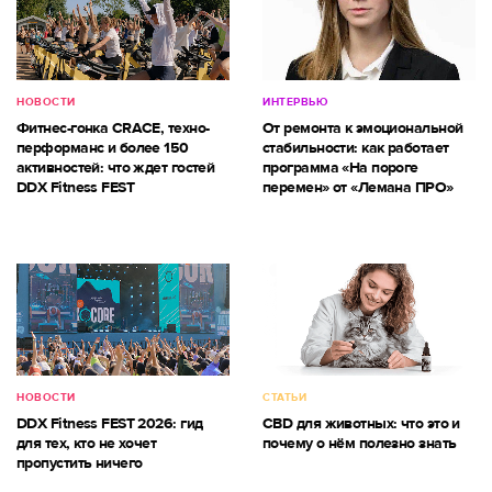
НОВОСТИ
ИНТЕРВЬЮ
Фитнес-гонка CRACE, техно-
От ремонта к эмоциональной
перформанс и более 150
стабильности: как работает
активностей: что ждет гостей
программа «На пороге
DDX Fitness FEST
перемен» от «Лемана ПРО»
НОВОСТИ
СТАТЬИ
DDX Fitness FEST 2026: гид
CBD для животных: что это и
для тех, кто не хочет
почему о нём полезно знать
пропустить ничего