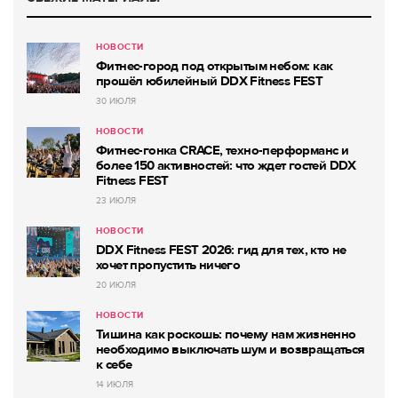
НОВОСТИ
Фитнес-город под открытым небом: как
прошёл юбилейный DDX Fitness FEST
30 ИЮЛЯ
НОВОСТИ
Фитнес-гонка CRACE, техно-перформанс и
более 150 активностей: что ждет гостей DDX
Fitness FEST
23 ИЮЛЯ
НОВОСТИ
DDX Fitness FEST 2026: гид для тех, кто не
хочет пропустить ничего
20 ИЮЛЯ
НОВОСТИ
Тишина как роскошь: почему нам жизненно
необходимо выключать шум и возвращаться
к себе
14 ИЮЛЯ