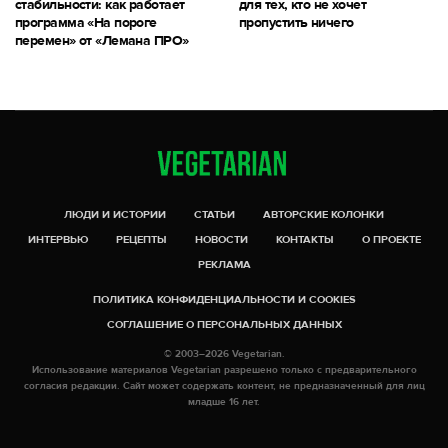
стабильности: как работает
для тех, кто не хочет
программа «На пороге
пропустить ничего
перемен» от «Лемана ПРО»
ЛЮДИ И ИСТОРИИ
СТАТЬИ
АВТОРСКИЕ КОЛОНКИ
ИНТЕРВЬЮ
РЕЦЕПТЫ
НОВОСТИ
КОНТАКТЫ
О ПРОЕКТЕ
РЕКЛАМА
ПОЛИТИКА КОНФИДЕНЦИАЛЬНОСТИ И COOKIES
СОГЛАШЕНИЕ О ПЕРСОНАЛЬНЫХ ДАННЫХ
© 2003–2026 Vegetarian.
Использование материалов Vegetarian разрешено только с предварительного
согласия редакции. Сайт может содержать контент, не предназначенный для лиц
младше 16 лет.