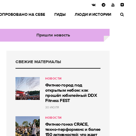
ОПРОБОВАНО НА СЕБЕ
ГИДЫ
ЛЮДИ И ИСТОРИИ
Пришли новость
СВЕЖИЕ МАТЕРИАЛЫ
НОВОСТИ
Фитнес-город под
открытым небом: как
прошёл юбилейный DDX
Fitness FEST
30 ИЮЛЯ
НОВОСТИ
Фитнес-гонка CRACE,
техно-перформанс и более
150 активностей: что ждет