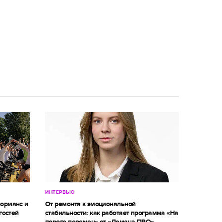
ИНТЕРВЬЮ
форманс и
От ремонта к эмоциональной
гостей
стабильности: как работает программа «На
пороге перемен» от «Лемана ПРО»