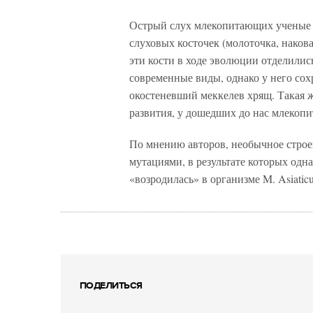
Острый слух млекопитающих ученые с
слуховых косточек (молоточка, накова
эти кости в ходе эволюции отделились
современные виды, однако у него сох
окостеневший меккелев хрящ. Такая ж
развития, у дошедших до нас млекоп
По мнению авторов, необычное строен
мутациями, в результате которых одн
«возродилась» в организме M. Asiaticu
ПОДЕЛИТЬСЯ