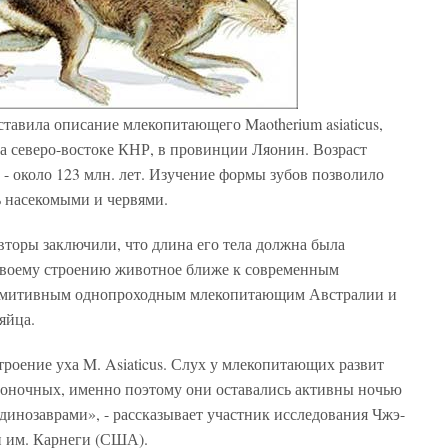
авила описание млекопитающего Maotherium asiaticus,
а северо-востоке КНР, в провинции Ляонин. Возраст
 - около 123 млн. лет. Изучение формы зубов позволило
ь насекомыми и червями.
 авторы заключили, что длина его тела должна была
по своему строению животное ближе к современным
римитивным однопроходным млекопитающим Австралии и
яйца.
роение уха M. Asiaticus. Слух у млекопитающих развит
звоночных, именно поэтому они оставались активны ночью
динозаврами», - рассказывает участник исследования Чжэ-
и им. Карнеги (США).