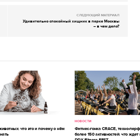
СЛЕДУЮЩИЙ МАТЕРИАЛ
Удивительно спокойный хищник в парке Москвы
– в чем дело?
НОВОСТИ
ивотных: что это и почему о нём
Фитнес-гонка CRACE, техно-пер
знать
более 150 активностей: что ждет 
DDX Fitness FEST