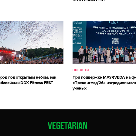
НОВОСТИ
ород под открытым небом: как
При поддержке MAYRVEDA на ф
билейный DDX Fitness FEST
«Превентмед’26» наградили мол
ученых