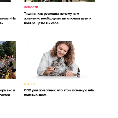
НОВОСТИ
Тишина как роскошь: почему нам
рамма «На
жизненно необходимо выключать шум и
О»
возвращаться к себе
СТАТЬИ
форманс и
CBD для животных: что это и почему о нём
гостей
полезно знать