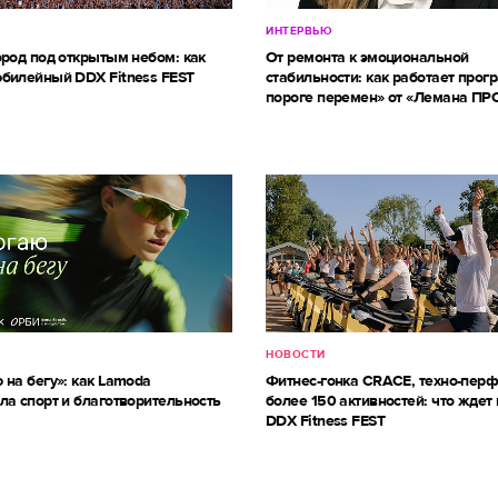
ИНТЕРВЬЮ
ород под открытым небом: как
От ремонта к эмоциональной
билейный DDX Fitness FEST
стабильности: как работает прог
пороге перемен» от «Лемана ПР
НОВОСТИ
 на бегу»: как Lamoda
Фитнес-гонка CRACE, техно-пер
ла спорт и благотворительность
более 150 активностей: что ждет 
DDX Fitness FEST