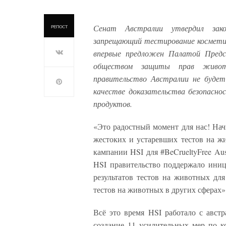
Сенат Австралии утвердил зак
РЕПОСТ
запрещающий тестирование космети
впервые предложен Палат
ой Пред
обществом защиты прав живо
правительство Австралии не буде
качестве доказательства безопасно
продуктов.
«Это радостный момент для нас! Нач
жестоких и устаревших тестов на ж
кампании HSI для #BeCrueltyFree Aus
HSI правительство поддержало иниц
результатов тестов на животных для
тестов на животных в других сферах»
Всё это время HSI работало с австр
создание 11 усилительных мер по к