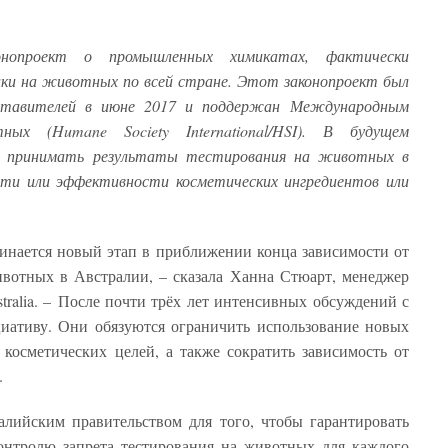
онопроект о промышленных химикатах, фактически
ки на животных по всей стране. Этот законопроект был
ставителей в июне 2017 и поддержан
Международным
тных (
Hu
mane
Society International/
HSI)
.
В будущем
т принимать результаты тестирования на животных в
сти или эффективности косметических ингредиентов или
инается новый этап в приближении конца зависимости от
ивотных в Австралии, – сказала Ханна Стюарт, менеджер
tralia. – После почти трёх лет интенсивных обсуждений с
иативу. Они обязуются ограничить использование новых
 косметических целей, а также сократить зависимость от
.
алийским правительством для того, чтобы гарантировать
онтролю запрета тестирования на животных для каждого