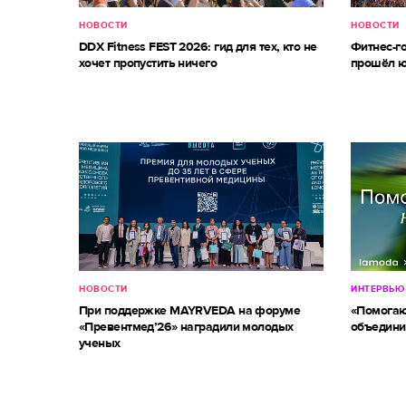
НОВОСТИ
НОВОСТИ
DDX Fitness FEST 2026: гид для тех, кто не
Фитнес-г
хочет пропустить ничего
прошёл ю
НОВОСТИ
ИНТЕРВЬЮ
При поддержке MAYRVEDA на форуме
«Помогаю
«Превентмед’26» наградили молодых
объедини
ученых