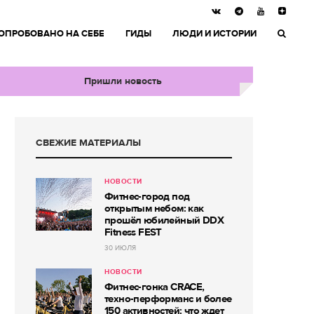
ОПРОБОВАНО НА СЕБЕ
ГИДЫ
ЛЮДИ И ИСТОРИИ
Пришли новость
СВЕЖИЕ МАТЕРИАЛЫ
НОВОСТИ
Фитнес-город под
открытым небом: как
прошёл юбилейный DDX
Fitness FEST
30 ИЮЛЯ
НОВОСТИ
Фитнес-гонка CRACE,
техно-перформанс и более
150 активностей: что ждет