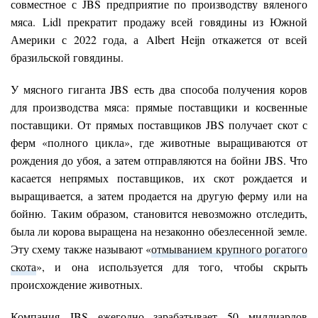
совместное с JBS предприятие по производству вяленого
мяса. Lidl прекратит продажу всей говядины из Южной
Америки с 2022 года, а Albert Heijn откажется от всей
бразильской говядины.
У мясного гиганта JBS есть два способа получения коров
для производства мяса: прямые поставщики и косвенные
поставщики. От прямых поставщиков JBS получает скот с
ферм «полного цикла», где животные выращиваются от
рождения до убоя, а затем отправляются на бойни JBS. Что
касается непрямых поставщиков, их скот рождается и
выращивается, а затем продается на другую ферму или на
бойню. Таким образом, становится невозможно отследить,
была ли корова выращена на незаконно обезлесенной земле.
Эту схему также называют «
отмыванием крупного рогатого
скота
», и она используется для того, чтобы скрыть
происхождение животных.
Компания JBS ежегодно зарабатывает 50 миллиардов