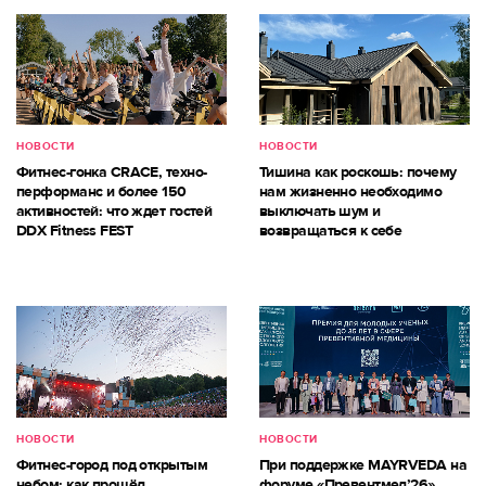
НОВОСТИ
НОВОСТИ
Фитнес-гонка CRACE, техно-
Тишина как роскошь: почему
перформанс и более 150
нам жизненно необходимо
активностей: что ждет гостей
выключать шум и
DDX Fitness FEST
возвращаться к себе
НОВОСТИ
НОВОСТИ
Фитнес-город под открытым
При поддержке MAYRVEDA на
небом: как прошёл
форуме «Превентмед’26»