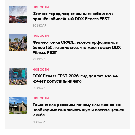
НОВОСТИ
Фитнес-город под открытым небом: как
прошёл юбилейный DDX Fitness FEST
30 ИЮЛЯ
НОВОСТИ
Фитнес-гонка CRACE, техно-перформанс и
более 150 активностей: что ждет гостей DDX
Fitness FEST
23 ИЮЛЯ
НОВОСТИ
DDX Fitness FEST 2026: гид для тех, кто не
хочет пропустить ничего
20 ИЮЛЯ
НОВОСТИ
Тишина как роскошь: почему нам жизненно
необходимо выключать шум и возвращаться
к себе
14 ИЮЛЯ