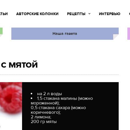
АТЬИ
АВТОРСКИЕ КОЛОНКИ
РЕЦЕПТЫ
ИНТЕРВЬЮ
Наша газета
с мятой
на 2 л воды
1,5 стакана малины (можно
мороженной);
0,5 стакана сахара (можно
коричневого);
2 лимона;
200 гр мяты