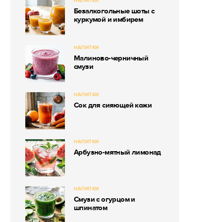
НАПИТКИ
Безалкогольные шоты с
куркумой и имбирем
НАПИТКИ
Малиново-черничный
смузи
НАПИТКИ
Сок для сияющей кожи
НАПИТКИ
Арбузно-мятный лимонад
НАПИТКИ
Смузи с огурцом и
шпинатом