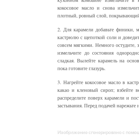
кокосовое масло и снова измельчи
плотный, ровный слой, покрывающий д
2. Для карамели добавьте финики, 
кастрюлю с щепоткой соли и доведит
совсем мягкими. Немного остудите, з
измельчите до состояния однородн
сладкая. Вылейте карамель на основ
пока готовите глазурь.
3. Нагрейте кокосовое масло в каст
какао и кленовый сироп; взбейте в
распределите поверх карамели и пос
застывания. Перед подачей нарежьте 
Изображение сгенерировано с пом