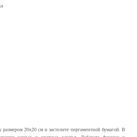
ка
 размером 20х20 см и застелите пергаментной бумагой. В
 крошку кешью и овсяные хлопья. Добавьте финики и