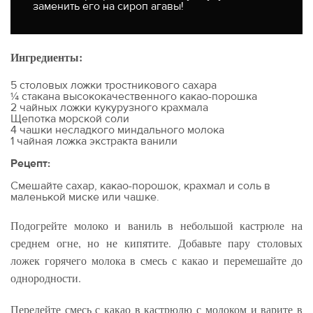
заменить его на сироп агавы!
Ингредиенты:
5 столовых ложки тростникового сахара
¼ стакана высококачественного какао-порошка
2 чайных ложки кукурузного крахмала
Щепотка морской соли
4 чашки несладкого миндального молока
1 чайная ложка экстракта ванили
Рецепт:
Смешайте сахар, какао-порошок, крахмал и соль в
маленькой миске или чашке.
Подогрейте молоко и ваниль в небольшой кастрюле на
среднем огне, но не кипятите. Добавьте пару столовых
ложек горячего молока в смесь с какао и перемешайте до
однородности.
Перелейте смесь с какао в кастрюлю с молоком и варите в