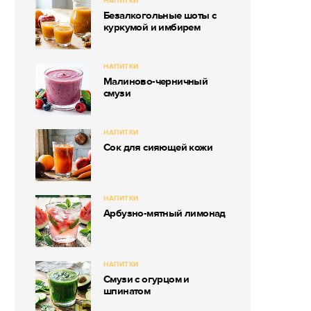
НАПИТКИ
Безалкогольные шоты с
куркумой и имбирем
НАПИТКИ
Малиново-черничный
смузи
НАПИТКИ
Сок для сияющей кожи
НАПИТКИ
Арбузно-мятный лимонад
НАПИТКИ
Смузи с огурцом и
шпинатом