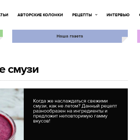
АТЬИ
АВТОРСКИЕ КОЛОНКИ
РЕЦЕПТЫ
ИНТЕРВЬЮ
Наша газета
е смузи
Когда же наслаждаться свежими
смузи, как не летом? Данный рецепт
разнообразен на ингредиенты и
предложит неповторимую гамму
вкусов!