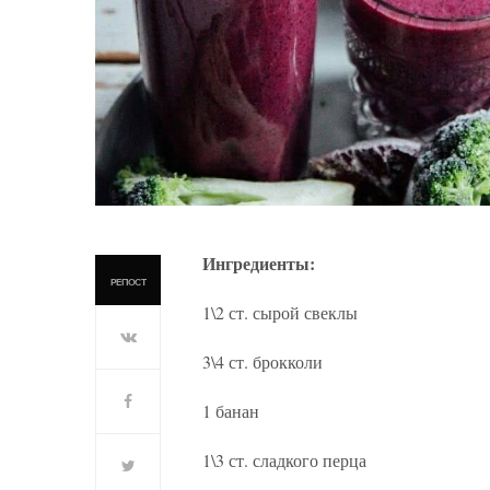
Ингредиенты:
РЕПОСТ
1\2 ст. сырой свеклы
3\4 ст. брокколи
1 банан
1\3 ст. сладкого перца