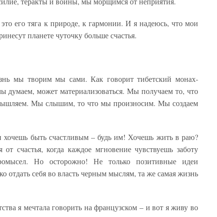
силие, теракты и войны, мы морщимся от неприятия.
это его тяга к природе, к гармонии. И я надеюсь, что мои
инесут планете чуточку больше счастья.
знь мы творим мы сами. Как говорит тибетский монах-
мы думаем, может материализоваться. Мы получаем то, что
мышляем. Мы слышим, то что мы произносим. Мы создаем
и хочешь быть счастливым – будь им! Хочешь жить в раю?
 от счастья, когда каждое мгновение чувствуешь заботу
омысел. Но осторожно! Не только позитивные идеи
о отдать себя во власть черным мыслям, та же самая жизнь
ад.
ства я мечтала говорить на французском – и вот я живу во