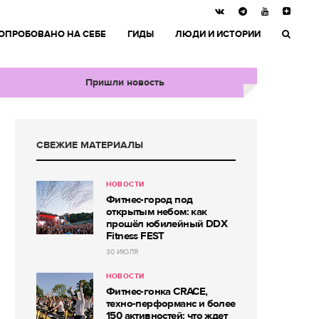
ОПРОБОВАНО НА СЕБЕ
ГИДЫ
ЛЮДИ И ИСТОРИИ
Пришли новость
СВЕЖИЕ МАТЕРИАЛЫ
НОВОСТИ
Фитнес-город под
открытым небом: как
прошёл юбилейный DDX
Fitness FEST
30 ИЮЛЯ
НОВОСТИ
Фитнес-гонка CRACE,
техно-перформанс и более
150 активностей: что ждет