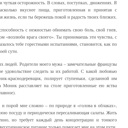
и чуткая осторожность. В словах, поступках, движениях. Я
асколько вкуснее пища, приготовленная и принятая с
я жизнь, если ты бережешь покой и радость твоих близких.
пособность с нежностью обнимать свою боль, свой гнев,
ком «возлюби врага своего». Ты принимаешь эти чувства, с
азалось тебе горестными испытаниями, становится, как по
оей сути.
 людей. Родители моего мужа – замечательные французы
ое удовольствие следить за их работой. С какой любовью
ик-краснодеревщик, полирует ступеньки, сделанной им
а Моник расставляет на столе приготовленные ею яства
лавное).
 и порой мне сложно – по природе я «голова в облаках»,
юю посуду и периодически пересаливающая салаты. Жить
енно, но требует каждый день концентрации и тонкого
вегетарианское питание только помогает мне на этом пути.