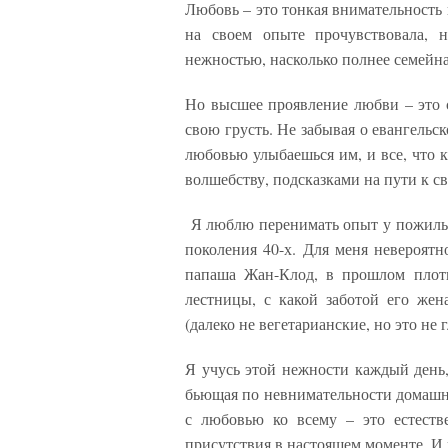
Любовь – это тонкая внимательность 
на своем опыте прочувствовала, н
нежностью, насколько полнее семейна
Но высшее проявление любви – это с
свою грусть. Не забывая о евангельс
любовью улыбаешься им, и все, что к
волшебству, подсказками на пути к св
Я люблю перенимать опыт у пожилых
поколения 40-х. Для меня невероятн
папаша Жан-Клод, в прошлом плотн
лестницы, с какой заботой его жен
(далеко не вегетарианские, но это не г
Я учусь этой нежности каждый день,
бьющая по невнимательности домашн
с любовью ко всему – это естеств
присутствия в настоящем моменте. И 