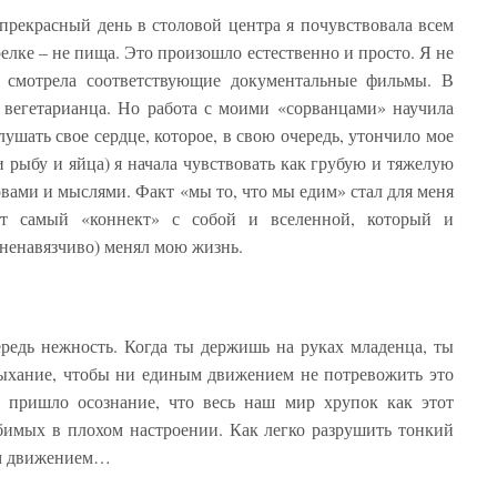
прекрасный день в столовой центра я почувствовала всем
елке – не пища. Это произошло естественно и просто. Я не
е смотрела соответствующие документальные фильмы. В
вегетарианца. Но работа с моими «сорванцами» научила
ушать свое сердце, которое, в свою очередь, утончило мое
 рыбу и яйца) я начала чувствовать как грубую и тяжелую
вами и мыслями. Факт «мы то, что мы едим» стал для меня
от самый «коннект» с собой и вселенной, который и
 ненавязчиво) менял мою жизнь.
редь нежность. Когда ты держишь на руках младенца, ты
дыхание, чтобы ни единым движением не потревожить это
 пришло осознание, что весь наш мир хрупок как этот
бимых в плохом настроении. Как легко разрушить тонкий
им движением…