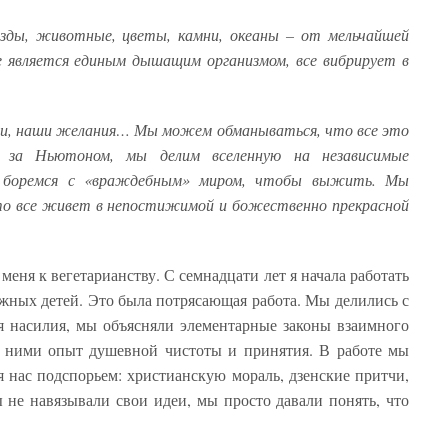
везды, животные, цветы, камни, океаны – от мельчайшей
е является единым дышащим организмом, все вибрирует в
еи, наши желания… Мы можем обманываться, что все это
 за Ньютоном, мы делим вселенную на независимые
ы боремся с «враждебным» миром, чтобы выжить. Мы
что все живет в непостижимой и божественно прекрасной
еня к вегетарианству. С семнадцати лет я начала работать
ожных детей. Это была потрясающая работа. Мы делились с
я насилия, мы объясняли элементарные законы взаимного
 ними опыт душевной чистоты и принятия. В работе мы
ля нас подспорьем: христианскую мораль, дзенские притчи,
не навязывали свои идеи, мы просто давали понять, что