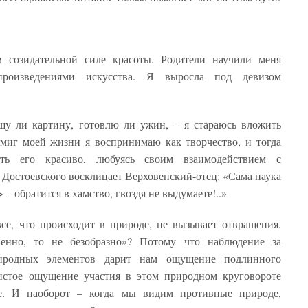
 созидательной силе красоты. Родители научили меня
произведениями искусства. Я выросла под девизом
шу ли картину, готовлю ли ужин, – я стараюсь вложить
 миг моей жизни я воспринимаю как творчество, и тогда
ть его красиво, любуясь своим взаимодействием с
 Достоевского восклицает Верховенский-отец: «Сама наука
– обратится в хамство, гвоздя не выдумаете!..»
се, что происходит в природе, не вызывает отвращения.
енно, то не безобразно»? Потому что наблюдение за
иродных элементов дарит нам ощущение подлинного
чистое ощущение участия в этом природном круговороте
ье. И наоборот – когда мы видим противные природе,