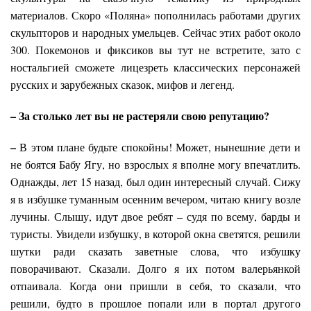
материалов. Скоро «Поляна» пополнилась работами других
скульпторов и народных умельцев. Сейчас этих работ около
300. Покемонов и фиксиков вы тут не встретите, зато с
ностальгией сможете лицезреть классических персонажей
русских и зарубежных сказок, мифов и легенд.
– За столько лет вы не растеряли свою репутацию?
–
В этом плане будьте спокойны! Может, нынешние дети и
не боятся Бабу Ягу, но взрослых я вполне могу впечатлить.
Однажды, лет 15 назад, был один интересный случай. Сижу
я в избушке туманным осенним вечером, читаю книгу возле
лучины. Слышу, идут двое ребят – судя по всему, барды и
туристы. Увидели избушку, в которой окна светятся, решили
шутки ради сказать заветные слова, что избушку
поворачивают. Сказали. Долго я их потом валерьянкой
отпаивала. Когда они пришли в себя, то сказали, что
решили, будто в прошлое попали или в портал другого