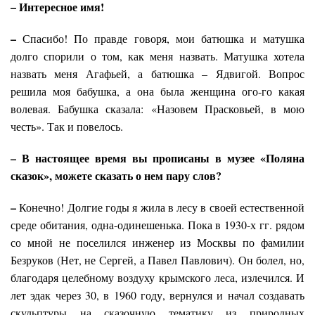
– Интересное имя!
–
Спасибо! По правде говоря, мои батюшка и матушка
долго спорили о том, как меня назвать. Матушка хотела
назвать меня Агафьей, а батюшка – Ядвигой. Вопрос
решила моя бабушка, а она была женщина ого-го какая
волевая. Бабушка сказала: «Назовем Прасковьей, в мою
честь». Так и повелось.
– В настоящее время вы прописаны в музее «Поляна
сказок», можете сказать о нем пару слов?
–
Конечно! Долгие годы я жила в лесу в своей естественной
среде обитания, одна-одинешенька. Пока в 1930-х гг. рядом
со мной не поселился инженер из Москвы по фамилии
Безруков (Нет, не Сергей, а Павел Павлович). Он болел, но,
благодаря целебному воздуху крымского леса, излечился. И
лет эдак через 30, в 1960 году, вернулся и начал создавать
скульптуры на сказочную тематику из природных