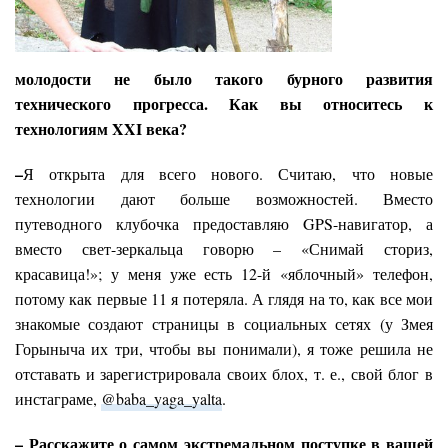
молодости не было такого бурного развития
технического прогресса. Как вы относитесь к
технологиям
XXI
века?
–
Я открыта для всего нового. Считаю, что новые
технологии дают больше возможностей. Вместо
путеводного клубочка предоставляю GPS-навигатор, а
вместо свет-зеркальца говорю – «Снимай сториз,
красавица!»; у меня уже есть 12-й «яблочный» телефон,
потому как первые 11 я потеряла. А глядя на то, как все мои
знакомые создают страницы в социальных сетях (у Змея
Горыныча их три, чтобы вы понимали), я тоже решила не
отставать и зарегистрировала своих блох, т. е., свой блог в
инстаграме,
@baba_yaga_yalta
.
– Расскажите о самом экстремальном поступке в вашей