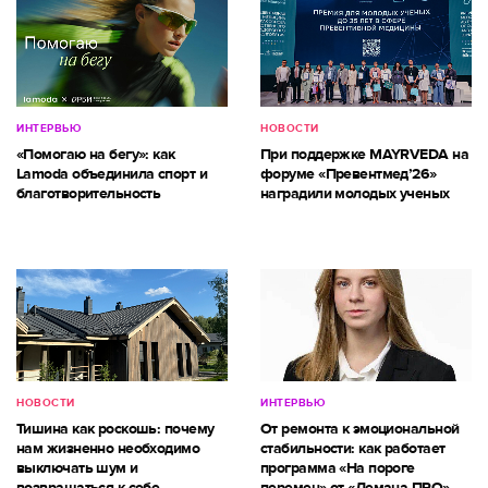
ИНТЕРВЬЮ
НОВОСТИ
«Помогаю на бегу»: как
При поддержке MAYRVEDA на
Lamoda объединила спорт и
форуме «Превентмед’26»
благотворительность
наградили молодых ученых
НОВОСТИ
ИНТЕРВЬЮ
Тишина как роскошь: почему
От ремонта к эмоциональной
нам жизненно необходимо
стабильности: как работает
выключать шум и
программа «На пороге
возвращаться к себе
перемен» от «Лемана ПРО»