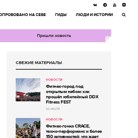
ОПРОБОВАНО НА СЕБЕ
ГИДЫ
ЛЮДИ И ИСТОРИИ
Пришли новость
СВЕЖИЕ МАТЕРИАЛЫ
НОВОСТИ
Фитнес-город под
открытым небом: как
прошёл юбилейный DDX
Fitness FEST
30 ИЮЛЯ
НОВОСТИ
Фитнес-гонка CRACE,
техно-перформанс и более
150 активностей: что ждет