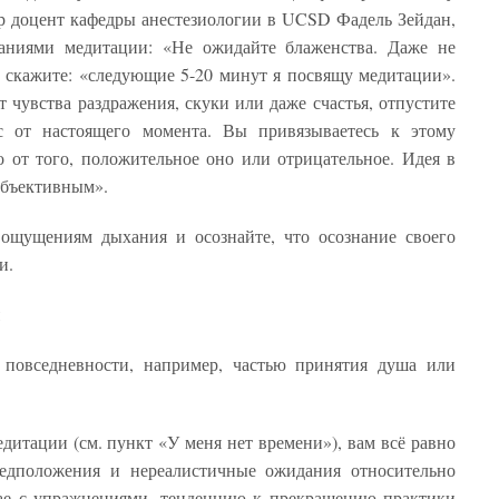
тор доцент кафедры анестезиологии в UCSD Фадель Зейдан,
аниями медитации: «Не ожидайте блаженства. Даже не
о скажите: «следующие 5-20 минут я посвящу медитации».
 чувства раздражения, скуки или даже счастья, отпустите
с от настоящего момента. Вы привязываетесь к этому
 от того, положительное оно или отрицательное. Идея в
объективным».
ощущениям дыхания и осознайте, что осознание своего
и.
ы
повседневности, например, частью принятия душа или
дитации (см. пункт «У меня нет времени»), вам всё равно
едположения и нереалистичные ожидания относительно
чае с упражнениями, тенденцию к прекращению практики