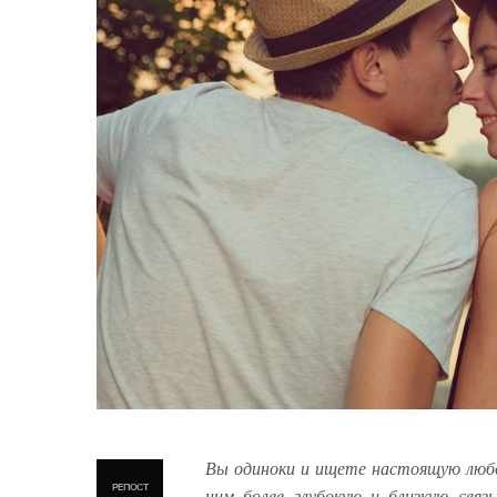
Вы одиноки и ищете настоящую любо
РЕПОСТ
ним более глубокую и близкую свя