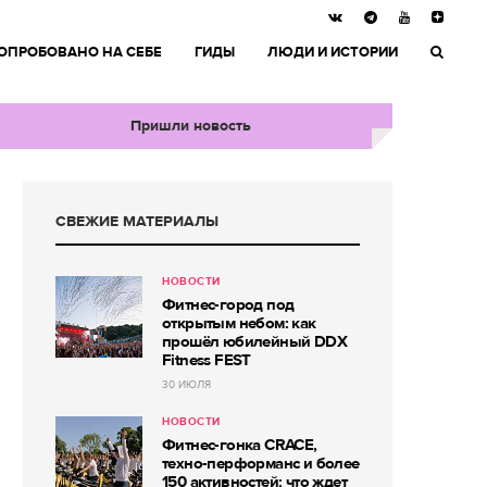
ОПРОБОВАНО НА СЕБЕ
ГИДЫ
ЛЮДИ И ИСТОРИИ
Пришли новость
СВЕЖИЕ МАТЕРИАЛЫ
НОВОСТИ
Фитнес-город под
открытым небом: как
прошёл юбилейный DDX
Fitness FEST
30 ИЮЛЯ
НОВОСТИ
Фитнес-гонка CRACE,
техно-перформанс и более
150 активностей: что ждет