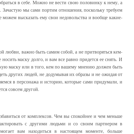
браться в себе. Можно не вести свою половинку к нему, а
о. Зачастую мы сами портим отношения, поскольку требуем
е можем высказать ему свои недовольства и вообще какие-
ой любви, важно быть самим собой, а не притворяться кем-
 носить маску долго, и вам все равно придется ее снять. И
ужую маску или в того, кем по вашему мнению должен быть
деть других людей, не додумывая их образы и не ожидая от
ляемся в персонажа и историю, которые сами придумали, и
ется совсем другой.
избавиться от комплексов. Чем вы спокойнее и чем меньше
нтактировать с другими людьми и со своим партнером в
омогает вам находиться в настоящем моменте, больше