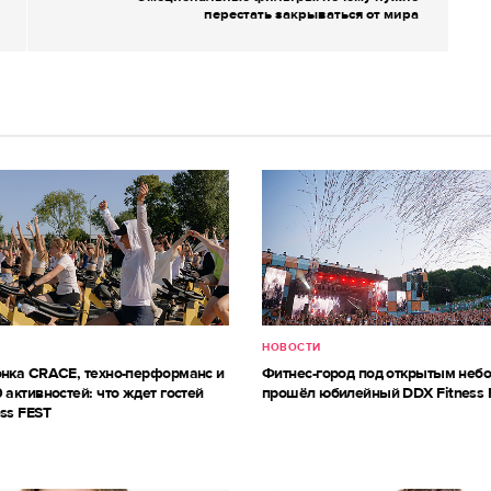
перестать закрываться от мира
НОВОСТИ
онка CRACE, техно-перформанс и
Фитнес-город под открытым небо
 активностей: что ждет гостей
прошёл юбилейный DDX Fitness 
ss FEST