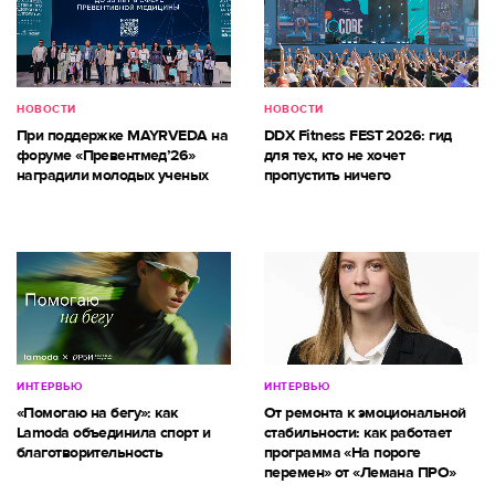
НОВОСТИ
НОВОСТИ
При поддержке MAYRVEDA на
DDX Fitness FEST 2026: гид
форуме «Превентмед’26»
для тех, кто не хочет
наградили молодых ученых
пропустить ничего
ИНТЕРВЬЮ
ИНТЕРВЬЮ
«Помогаю на бегу»: как
От ремонта к эмоциональной
Lamoda объединила спорт и
стабильности: как работает
благотворительность
программа «На пороге
перемен» от «Лемана ПРО»